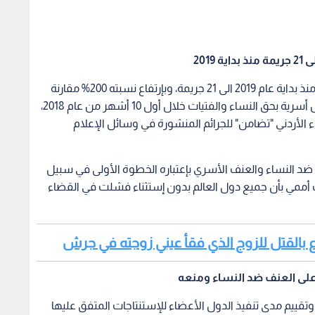
ف أممي بأن جميع دول العالم بدون إستثناء فشلت في القضاء
روع بالقتل للزوج الذي فقأ عيني زوجته في جرش
على العنف ضد النساء ومنعه
وتقييم مدى تنفيذ الدول الأعضاء للإستنتاجات المتفق عليها
بشأن إزالة ومنع جميع أشكال العنف ضد النساء والفتيات، والذي عرض عام 2016 خلال إجتماعات الدورة الستون
قة أن جميع دول العالم بدون إستثناء فشلت في القضاء على
المجالات التالية: تعزيز تنفيذ الأطر القانونية والسياساتية
امنة وعوامل الخطر من أجل منع العنف ضد النساء والفتيات،
اعات الهادفة للتصدي للعنف ضد النساء والفتيات، وتحسين
الإعضاء، وخلص الى أن العنف ضد النساء ما زال يشكل إنتهاكا
بمختلف البيئات المستقرة منها والهشة، وبمختلف الظروف