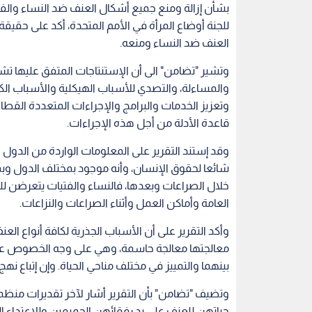
خلال الصراعات وبعدها، فالنساء والفتيات يتعرضن لل
العامة وأماكن العمل وأثناء الصراعات والنزاعات.
وأكد التقرير على أن الأسباب الجذرية لكافة أنواع ال
معالجتها معالجة حاسمة، وهي على وجه الخصوص عدم 
بينهما والتمييز في مختلف مناحي الحياة. وإن إتباع نه
إرتفاع العنف الجسدي والجنسي حيث أن هنالك واحد
حياتها، وواحدة من كل خمس فتيات قد تعرضت للعن
الاردن
العنف الاسري
جمعية تضامن
جرائم ا
اقرأ أيضاً