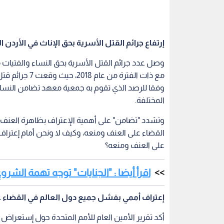
القضاء على العنف ومنعه، وكيف لا ونحن أمام إعترا
على العنف ومنعه؟
اقرأ أيضا : "الجنايات" توجه تهمة الش
إعتراف أممي بفشل جميع دول العالم في القضاء 
أكد تقرير الأمين العام للأمم المتحدة حول إستعراض 
للجنة أوضاع المرأة في الأمم المتحدة، أكد على حقي
العنف ضد النساء ومنعه.
وتشير "تضامن" الى أن الإستنتاجات المتفق عليها تشمل 
والمساءلة، والتصدي للأسباب الهيكلية والأسباب الك
وتعزيز الخدمات والبرامج والإجراءات المتعددة القط
قاعدة الأدلة من أجل هذه الإجراءات.
وقد إستند التقرير على المعلومات الواردة من الدول 
شائعا لحقوق الإنسان، وأنه موجود بمختلف الدول و