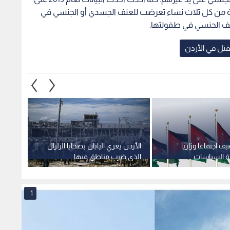
ف اجتماعا وزاريا
الأردن يعزي اليابان بضحايا الزلزال
يعرب ا
هة السياسات
الذي ضرب مناطق فيها
الألبس
اربعاء
الأمري
مسبو
1