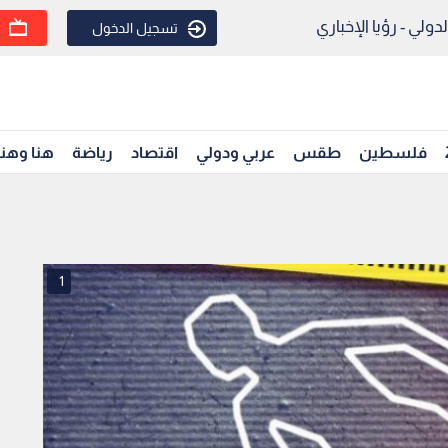
ولي - رؤيا الإخباري
تسجيل الدخول
فلسطين
طقس
عربي ودولي
اقتصاد
رياضة
هنا وهن
1