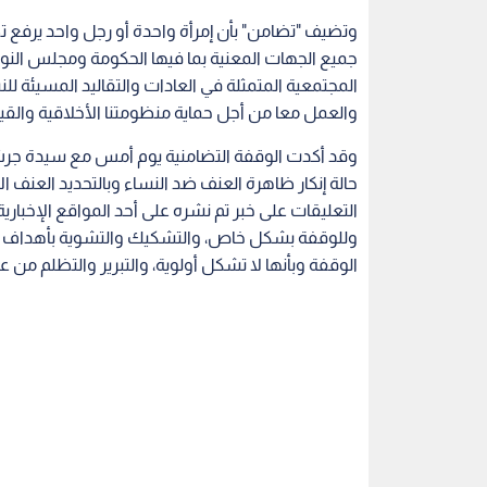
إرتفاع جرائم القتل الأسرية بحق الإناث في الأردن الى 21 جريمة منذ بداية 9
وفقا للرصد الذي تقوم به جمعية معهد تضامن النساء 
المختلفة.
وتشدد "تضامن" على أهمية الإعتراف بظاهرة العنف ض