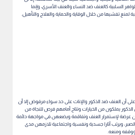
ظواهر السلبية كالعنف ضد النساء والعنف الأسري، وإنما
 لمنع تفشيها من خلال الوقاية والحماية والعلاج والتأهيل.
لى أن العنف ضد الذكور والإناث على حد سواء مرفوض إلا أن
 الذكور يملكون من الخيارات وتتاح أمامهم فرص للنجاة من
لهن عرضة لإستمرار العنف وتفاقمة ويضعهن في مواجهة دائمة
ر، ويرتب آثارا جسدية ونفسية واجتماعية تلازمهن مدى
 ووقفه ومنعه.
ظلما أو يقف تضامنا مع حالة تعرضت للعنف كافية لأن تتحرك
اب ومؤسسات المجتمع المدني والرأي العام، لإزالة التشوهات
نساء، وتنقية التشريعات من كافة أشكال التمييز بين الجنسين،
ة والاجتماعية التي نعتز بها جميعا.
ش التي تعرضت لأبشع أشكال العنف من قبل زوجها، على أن
الأسري لا زالت سائدة بكل كبير، وقد ظهر جليا من خلال
ية التي عبرت عن سلوك وبيئة معادية للنساء بشكل عام
قفة، والتجاهل والتهوين من الواقعة، والتقليل من أهمية
دم المساواة بإعتبار أن الذكور يتعرضون للعنف كالإناث.