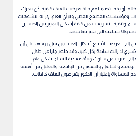
201
وصل عدد جرائم القتل الأسرية بحق النساء والفتيات منذ بداية عام 2019 الى 21 جريمة، وبإرتفاع نسبته 200% مقارنة
مع ذات الفترة من عام 2018، حيث وقعت 7 جرائم قتل أسرية بحق النساء والفتيات خلال أول 10 أشهر من عام 2018،
الأردني "تضامن" للجرائم المنشورة في وسائل الإعلام
د النساء والعنف الأسري بإعتباره الخطوة الأولى في سبيل