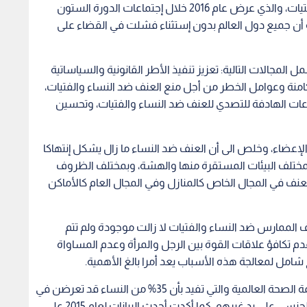
عنف في المجال الخاص كالمنازل وفي المجال العام كالأماكن
عنف الممارس ضد النساء والفتيات لا زالت موجودة ولم تتم
تكافؤ علاقات القوة بين الرجل والمرأة وعدم المساواة
ج شامل لمعالجة هذه الأسباب يعد أمرا بالغ الأهمية.
وتضيف "تضامن" بأن التقرير أشار لآخر تقديرات منظمة الصحة العالمية والتي تفيد بأن 35% من النساء قد تعرضن في
حياتهن للعنف على يد رفقائهن الحميمين وللإعتداء الجنسي على يد غيرهم. كما أكدت أحدث البيانات لعام 2015 على
ة من كل ثلاث نساء تعرضت للعنف الجسدي أو الجنسي في
ف الجنسي في طفولتها.
لقتل في الأردن