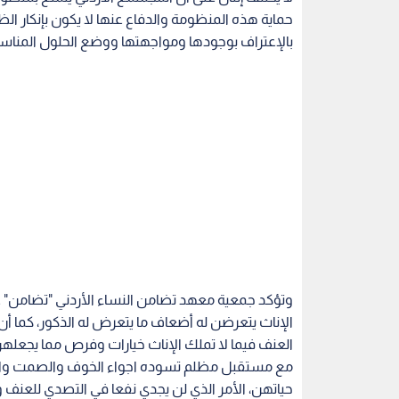
حماية هذه المنظومة والدفاع عنها لا يكون بإنكار ال
بالإعتراف بوجودها ومواجهتها ووضع الحلول المناسبة
وتؤكد جمعية معهد تضامن النساء الأردني "تضامن" ع
الإناث يتعرضن له أضعاف ما يتعرض له الذكور، كما أن
العنف فيما لا تملك الإناث خيارات وفرص مما يجع
مع مستقبل مظلم تسوده اجواء الخوف والصمت والصب
حياتهن، الأمر الذي لن يجدي نفعا في التصدي للعنف
وتضيف "تضامن" بأن إمرأة واحدة أو رجل واحد يرفع ت
جميع الجهات المعنية بما فيها الحكومة ومجلس النو
المجتمعية المتمثلة في العادات والتقاليد المسيئة لل
والعمل معا من أجل حماية منظومتنا الأخلاقية والقيمي
وقد أكدت الوقفة التضامنية يوم أمس مع سيدة جر
حالة إنكار ظاهرة العنف ضد النساء وبالتحديد العنف 
التعليقات على خبر تم نشره على أحد المواقع الإخبار
وللوقفة بشكل خاص، والتشكيك والتشوية بأهداف الو
الوقفة وبأنها لا تشكل أولوية، والتبرير والتظلم من ع