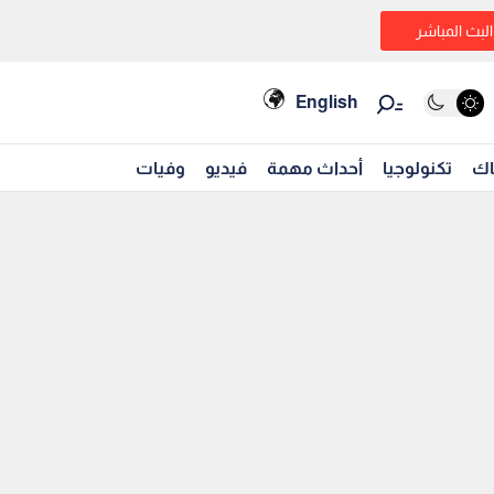
البث المباشر
English
اك
تكنولوجيا
أحداث مهمة
فيديو
وفيات