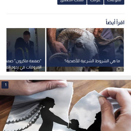
اقرأ أيضاً
ما هي الشروط الشرعية للأضحية؟
"صفعة ماكرون" صمت وو
الفروقات في ردود الفعل 
بين الرجل والمرأة
1