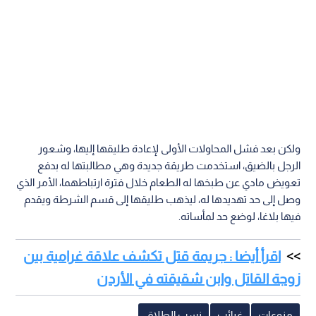
ولكن بعد فشل المحاولات الأولى لإعادة طليقها إليها، وشعور
الرجل بالضيق، استخدمت طريقة جديدة وهي مطالبتها له بدفع
تعويض مادي عن طبخها له الطعام خلال فترة ارتباطهما، الأمر الذي
وصل إلى حد تهديدها له، ليذهب طليقها إلى قسم الشرطة ويقدم
فيها بلاغا، لوضع حد لمأساته.
اقرأ أيضا : جريمة قتل تكشف علاقة غرامية بين
زوجة القاتل وابن شقيقته في الأردن
منوعات
غرائب
نسب الطلاق