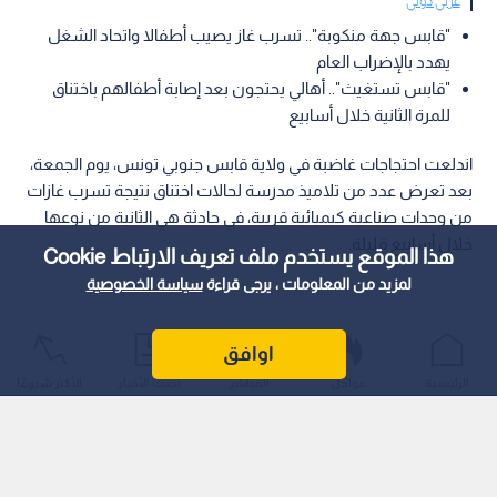
عربي دولي
"قابس جهة منكوبة".. تسرب غاز يصيب أطفالا واتحاد الشغل
يهدد بالإضراب العام
"قابس تستغيث".. أهالي يحتجون بعد إصابة أطفالهم باختناق
للمرة الثانية خلال أسابيع
اندلعت احتجاجات غاضبة في ولاية قابس جنوبي تونس، يوم الجمعة،
بعد تعرض عدد من تلاميذ مدرسة لحالات اختناق نتيجة تسرب غازات
من وحدات صناعية كيميائية قريبة، في حادثة هي الثانية من نوعها
خلال أسابيع قليلة.
هذا الموقع يستخدم ملف تعريف الارتباط Cookie
لمزيد من المعلومات ، يرجى قراءة
سياسة الخصوصية
اوافق
الرئيسية
عواجل
المباشر
أحدث الأخبار
الأكثر شيوعًا