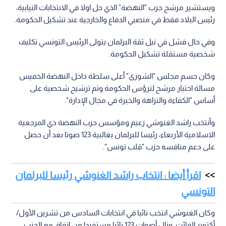
ويستشير مرشح حزب "النهضة" الذي حل اولا في الانتخابات النيابية،
رئيس البلاد فقط في منصبي الدفاع والخارجية عند تشكيل الحكومة.
وفي حال فشل في نيل ثقة البرلمان يتولى الرئيس التونسي تكليف
شخصية مستقلة تشكيل الحكومة.
وكان حسم مجلس "الشورى" أعلى سلطة داخل النهضة الخميس
مسالة اختيار مرشح لترؤس الحكومة وتم ترشيح شخصية على
أساس "الكفاءة والنزاهة والخبرة في مجال الإدارة".
وأنتخب راشد الغنوشي زعيم ومؤسس حزب النهضة ذي المرجعية
الاسلامية الأربعاء، رئيسا للبرلمان بغالبية 123 صوتا بعد أن حصل
على دعم منافسه حزب "قلب تونس".
اقرأ أيضا : انتخاب راشد الغنوشي رئيسا للبرلمان
التونسي
وكان الغنوشي انتخب نائبا في انتخابات السادس من تشرين الأول/
أكتوبر الفائت. ونال أصوات 123 نائبا مستفيدا من اتفاق مع الحزب