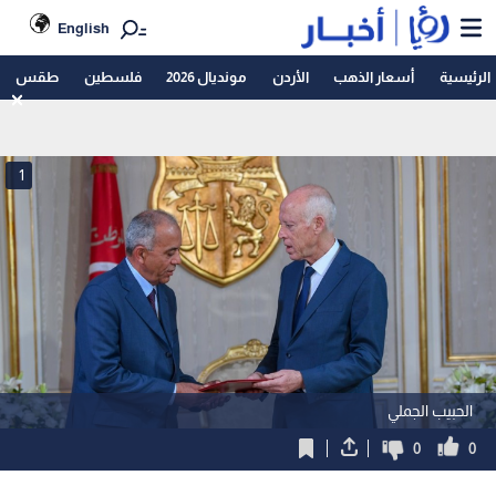
English
الرئيسية
أسعار الذهب
الأردن
مونديال 2026
فلسطين
طقس
1
الحبيب الجملي
0
0