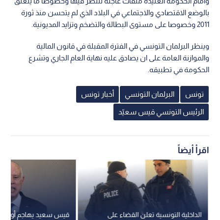
وأمام الحكومة العتيدة ملفات عاجلة للنظر فيها وخصوصا ما يتعلق
بالوضع الاقتصادي والاجتماعي في البلاد الذي لم يتحسن منذ ثورة
2011 وخصوصا على مستوى البطالة والتضخم وتزايد المديونية.
وينظر البرلمان التونسي في الفترة المقبلة في قانون المالية
والموازنة العامة على ان يصادق عليه نهاية العام الجاري وتشرع
الحكومة في تطبيقه.
تونس
البرلمان التونسي
أخبار تونس
الرئيس التونسي قيس سعيّد
اقرأ أيضاً
الداخلية التونسية تعلن القضاء على
قيس سعيد يهاجم أوروبا.. 