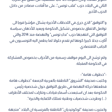
الثاني في البلاد حزب "قلب تونس"، على ما أفادت مصادر من داخل
الحزب الأخير.
و"التوافق" الذي جرى في اللحظات الأخيرة يشكل مؤشرا قويا الى
تواصل الاتفاق بخصوص تشكيل الحكومة ويعيد للأذهان سياسة
التوافق التي انتهجها حزب "نداء تونس" والنهضة منذ 2014 والتي
أثارت جدلا كبيرا كونها لم تقدم حلولا لما يطمح اليه التونسيون في
الجانب الاقتصادي.
ولم ترشح الى اليوم مواقف رسمية من الأحزاب بخصوص المشاركة
في الحكومة المقبلة.
-"خطوات هامة"-
وكتبت صحيفة "الشروق" الناطقة بالعربية الجمعة "خطوات هامة
قطعتها حركة النهضة في طريق التوافق حول شخصية رئيس
الحكومة بعد ان استبعدت أسماء قيادات وتنازلت لمختلف الأطراف
(...) وطرحت شخصيات وطنية تمتلك الكفاءة والخبرة".
واعتبرت صحيفة "لوكوتيديان" الناطقة بالفرنسية ان البلاد "متجهة