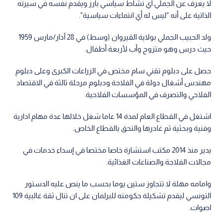
لا يعرف عن الجملي أي نشاط سياسي بارز ويقدم نفسه في سيرته
الذاتية على أنه "ليس له أي انتماءات سياسية".
ولد الحبيب الجملي بولاية القيروان (وسط) في 28 آذار/مارس 1959
حيث درس وهو متزوج وأب لأربعة أطفال.
حصل على دبلوم تقني سام مختص في الزراعات الكبرى وعلى دبلوم
مهندس أشغال دولة في الفلاحة ودبلوم مرحلة ثالثة في الاقتصاد
الفلاحي والتصرف في المؤسسات الفلاحية.
اشتغل في القطاع العام لمدة 14 عاما شغل خلالها عدة مهام ادارية
وفنية وبحثية ثم غادرها والتحق بالقطاع الخاص.
يدير منذ 2014 مكتب استشارة خاصا مختصا في إسداء خدمات في
مجالات الفلاحة والصناعات الغذائية.
وامامه مهلة لا تتجاوز ستين يوما بحسب ما ينص عليه الدستور
التونسي ليقدم تشكيلة حكومته للبرلمان على ان تنال ثقة غالبية 109
اصوات.