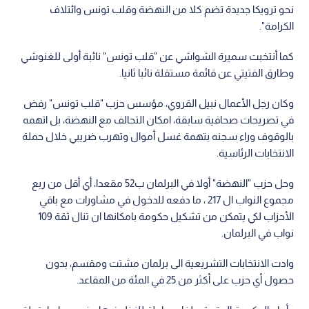
نحو ترويكا جديدة تضم كلا من النهضة وقلب تونس وائتلاف
الكرامة".
كما أنتخبت سميرة الشواشي عن "قلب تونس" نائبة أولى للغنوشي
وطارق الفتيتي عن قائمة مستقلة نائبا ثانيا.
وكان رجل الأعمال نبيل القروي، مؤسس حزب "قلب تونس" رفض
في تصريحات صحافية سابقة، امكان التحالف مع النهضة، بل اتهمه
بالوقوف وراء سجنه بتهمة غسل أموال وتهرب ضريبي خلال حملة
الانتخابات الرئاسية.
وحل حزب "النهضة" أولا في البرلمان ب52 مقعدا، أي أقل من ربع
مجموع النواب ال 217 ، ما دفعه للدخول في مشاورات مع باقي
الأحزاب لكي يتمكن من تشكيل حكومة بامكانها ان تنال ثقة 109
نواب في البرلمان.
وادت الانتخابات التشريعية الى برلمان مشتت ومقسم، بدون
حصول أي حزب على أكثر من 25 في المئة من المقاعد.