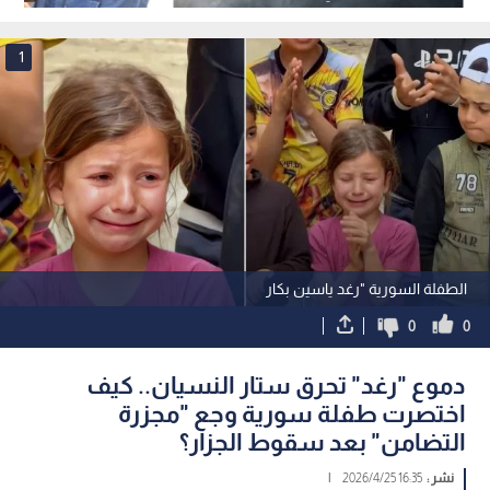
بالاعتداء على 14 طفلا
1
الطفلة السورية "رغد ياسين بكار
0
0
دموع "رغد" تحرق ستار النسيان.. كيف
اختصرت طفلة سورية وجع "مجزرة
التضامن" بعد سقوط الجزار؟
نشر :
16:35 2026/4/25
|