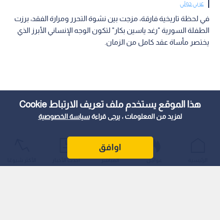
عربي دولي
في لحظة تاريخية فارقة، مزجت بين نشوة التحرر ومرارة الفقد، برزت
الطفلة السورية "رغد ياسين بكار" لتكون الوجه الإنساني الأبرز الذي
يختصر مأساة عقد كامل من الزمان.
هذا الموقع يستخدم ملف تعريف الارتباط Cookie
لمزيد من المعلومات ، يرجى قراءة
سياسة الخصوصية
اوافق
الرئيسية
عواجل
المباشر
أحدث الأخبار
الأكثر شيوعًا
فمع انتشار نبأ اعتقال "سفاح التضامن" أمجد يوسف، انفجرت براكين
الشوق والألم في حي التضامن بالعاصمة دمشق، حيث تعانقت
زغاريد النصر مع دموع اليتم، لتعيد إلى الأذهان واحدة من أبشع