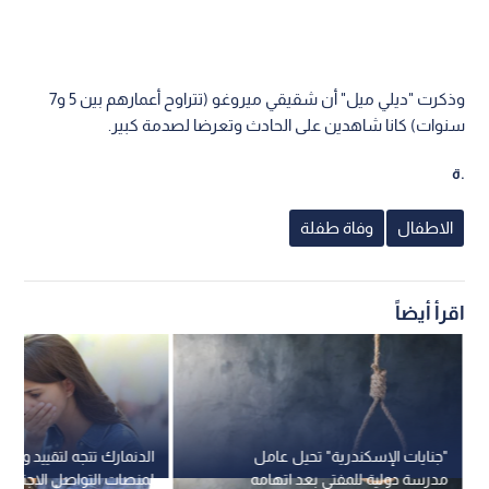
وذكرت "ديلي ميل" أن شقيقي ميروغو (تتراوح أعمارهم بين 5 و7
سنوات) كانا شاهدين على الحادث وتعرضا لصدمة كبير.
ة.
الاطفال
وفاة طفلة
اقرأ أيضاً
"جنايات الإسكندرية" تحيل عامل
الدنمارك تتجه لتقييد وصو
مدرسة دولية للمفتي بعد اتهامه
لمنصات التواصل الاجتماع