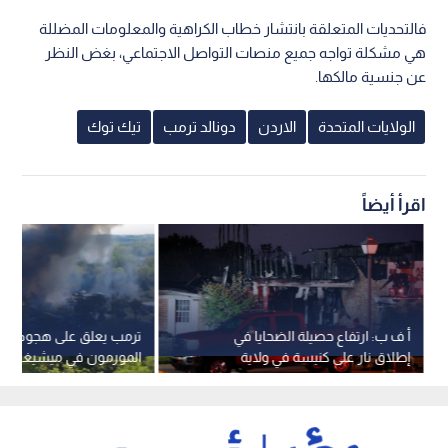
فالتحديات المتعلقة بانتشار خطاب الكراهية والمعلومات المضللة
هي مشكلة تواجه جميع منصات التواصل الاجتماعي، بغض النظر
عن جنسية مالكها.
الولايات المتحدة
الاردن
دونالد ترمب
تيك توك
اقرأ أيضاً
أ ف ب: ارتفاع حصيلة الضحايا في
ترمب يعلق على هجوم كن
إطلاق نار على كنيسة في ولاية
المورمون في ميشيغن - ف
ميشيغن الأمريكية - فيديو