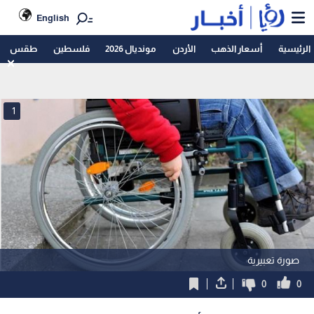
English
الرئيسية
أسعار الذهب
الأردن
مونديال 2026
فلسطين
طقس
1
صورة تعبيرية
0
0