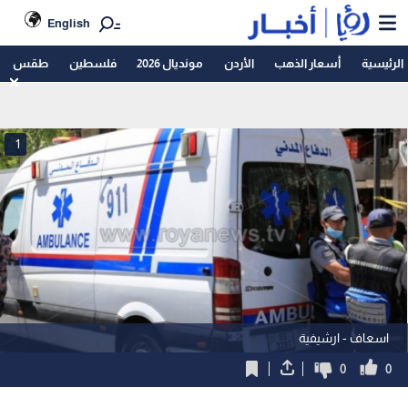
English
الرئيسية
أسعار الذهب
الأردن
مونديال 2026
فلسطين
طقس
1
اسعاف - ارشيفية
0
0