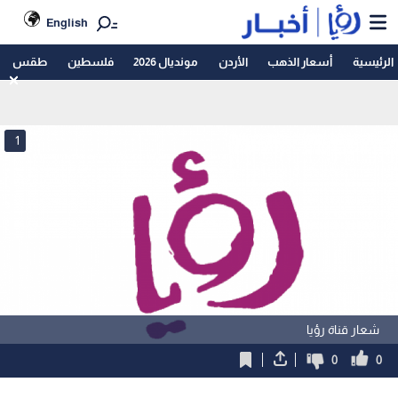
English
الرئيسية
أسعار الذهب
الأردن
مونديال 2026
فلسطين
طقس
1
شعار قناة رؤيا
0
0