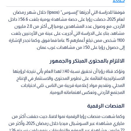
فوفقا للدراسة التي أجرتها "إبسوس" (Ipsos) خلال شهر رمضان
لعام 2025، حصلت رؤيا على حصة مشاهدة يومية بلغت 56.6٪ داخل
الأردن، مع وصول عدد المشاهدين يوميا إلى أكثر من 2.8 مليون
مشاهد، بناء على الدراسة التي أجريت على عينة من الأردنيين بلغت
1100 شخص ممن تبلغ أعمارهم 15 عاما فما فوق، وكما تجدر الإشارة
إلى حصول رؤيا على 50٪ من مشاهدات غرب عمان.
الالتزام بالمحتوى المبتكر والجمهور
وتؤكد قناة رؤيا أن تحقيق نسبة 40٪ لهذا العام يأتي نتيجة لرؤيتها
الاستراتيجية القائمة على تطوير المحتوى، والاستثمار في الإنتاج
المحلي، وتقديم مواد إعلامية قريبة من الناس، تلبي احتياجات
المجتمع الأردني وتعكس اهتماماته اليومية.
المنصات الرقمية
وكما شهدت منصات رؤيا الرقمية نموا لافتا، حيث حققت أكثر من
ملياري مشاهدة عبر السوشيال ميديا خلال رمضان 2025، وأكثر من
72 مليون مشاهدة عبر الموقع والتطبيقات، بنمو بلغت نسبته 26٪