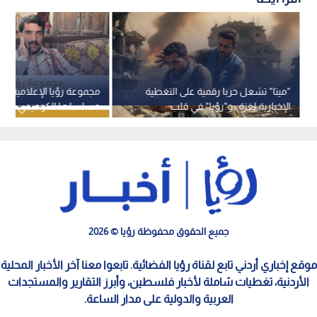
"ميتا" تشعل حربا رقمية على التغطية
مجموعة رؤيا الإعلامية تبد
الإخبارية لغزة.. و"رؤيا" في قلب
مسلسلها الكوميدي الجدي
الاستهداف
موسى " لرمضان 2026
جميع الحقوق محفوظة رؤيا © 2026
موقع إخباري أردني تابع لقناة رؤيا الفضائية. تابعوا معنا آخر الأخبار المحلية
الأردنية، تغطيات شاملة لأخبار فلسطين، وأبرز التقارير والمستجدات
العربية والدولية على مدار الساعة.