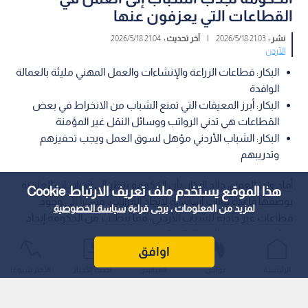
القطاعات التي يعزفون عنها
نشر :
21:03 2026/5/18
|
آخر تحديث :
21:04 2026/5/18
الأردن
البكار: قطاعات الزراعة والإنشاءات والعمل المهني مليئة بالعمالة
الوافدة
البكار: أبرز المعيقات التي تمنع الشباب من الانخراط في بعض
القطاعات هي تدني الرواتب ووسائل النقل غير المؤمنة
البكار: الشباب الأردني مؤهل لسوق العمل ويجب تحفيزهم
وتدريبهم
أفاد وزير العمل، خالد البكار، بأن الحكومة تنظر إلى الدراسات العلمية
هذا الموقع يستخدم ملف تعريف الارتباط Cookie
بوصفها قاعدة بيانات أساسية لاتخاذ القرارات، مشيرا إلى وجود
لمزيد من المعلومات ، يرجى قراءة
سياسة الخصوصية
قطاعات غير جاذبة للشباب الأردني، مما يتطلب من الحكومة إيجاد
حوافز ترغبهم في الدخول إليها.
اوافق
الرئيسية
عواجل
المباشر
أحدث الأخبار
الأكثر شيوعًا