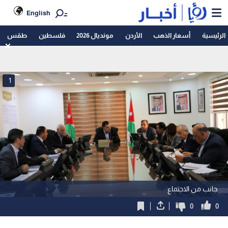
English
الرئيسية
أسعار الذهب
الأردن
مونديال 2026
فلسطين
طقس
1
جانب من الاجتماع
0
0