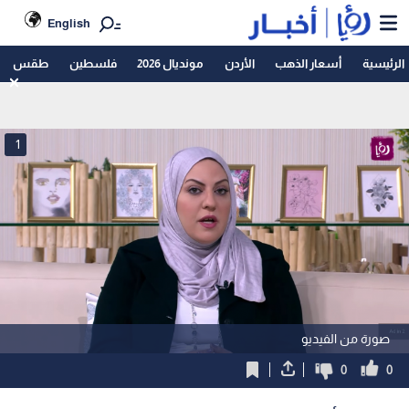
English
الرئيسية
أسعار الذهب
الأردن
مونديال 2026
فلسطين
طقس
1
صورة من الفيديو
0
0