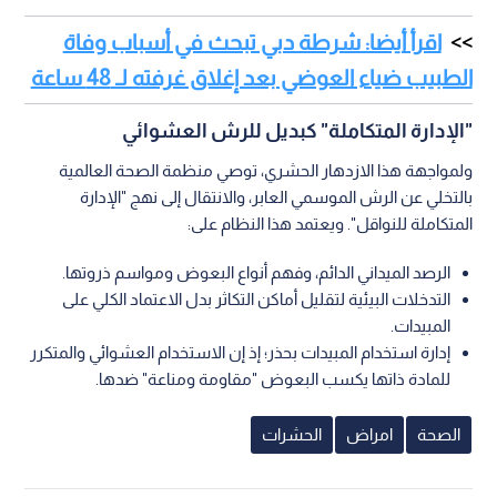
اقرأ أيضا: شرطة دبي تبحث في أسباب وفاة
الطبيب ضياء العوضي بعد إغلاق غرفته لـ 48 ساعة
"الإدارة المتكاملة" كبديل للرش العشوائي
ولمواجهة هذا الازدهار الحشري، توصي منظمة الصحة العالمية
بالتخلي عن الرش الموسمي العابر، والانتقال إلى نهج "الإدارة
المتكاملة للنواقل". ويعتمد هذا النظام على:
الرصد الميداني الدائم، وفهم أنواع البعوض ومواسم ذروتها.
التدخلات البيئية لتقليل أماكن التكاثر بدل الاعتماد الكلي على
المبيدات.
إدارة استخدام المبيدات بحذر؛ إذ إن الاستخدام العشوائي والمتكرر
للمادة ذاتها يكسب البعوض "مقاومة ومناعة" ضدها.
الصحة
امراض
الحشرات