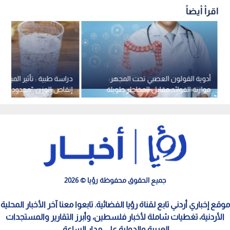
اقرأ أيضاً
أدوية القولون العصبي تحت المجهر:
دراسة طبية : تأثير المياه ا
موازنة الفوائد مقابل المخاطر طويلة
إنقاص الوزن "محدود للغاي
الأمد
جميع الحقوق محفوظة رؤيا © 2026
موقع إخباري أردني تابع لقناة رؤيا الفضائية. تابعوا معنا آخر الأخبار المحلية
الأردنية، تغطيات شاملة لأخبار فلسطين، وأبرز التقارير والمستجدات
العربية والدولية على مدار الساعة.