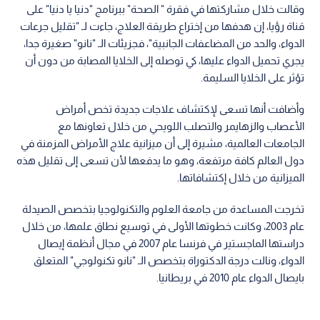
وقالت خلال مشاركتها في فقرة " الصحة" ببرنامج "دنيا يا دنيا" على
قناة رؤيا، إن هدفها من إختراع طريقة العلاج، جاءت لـ "تقليل جرعات
الدواء، والحد من المضاعفات الجانبية"، فجزيئات الـ "نانو" صغيرة جدا،
يجري تحميل الدواء عليها، كي توصله إلى الخلايا المصابة من دون أن
تؤثر على الخلايا السليمة.
وأضافت أنها تسعى لإكتشاف علاجات جديدة تخص أمراض
الأعصاب والزهايمر والتصلب اللويحي من خلال تعاونها مع
الجامعات العالمية، مشيرة إلى أن ميزانية علاج الأمراض المزمنة في
دول العالم كافة مرتفعة، وهو ما يدفعها لأن تسعى إلى تقليل هذه
الميزانية من خلال إكتشافاتها.
تخرجت المساعدة من جامعة العلوم والتكنولوجيا بتخصص الصيدلة
عام 2003، وكانت خطوتها الأولى في توسيع نطاق علمها، من خلال
دراستها الماجستير في فرنسا عام 2007 في مجال أنظمة إيصال
الدواء، ونالت درجة الدكتوراة بتخصص الـ "نانو تكنولوجي" المتعلق
بايصال الدواء عام 2010 في بريطانيا.