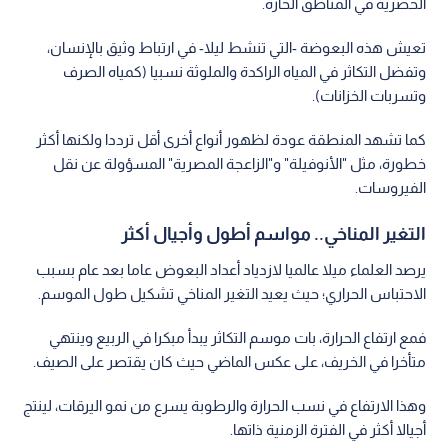
الحضرية في المناطق الحارة.
تعيش هذه البعوضة -التي تنشط ليلا- في ارتباط وثيق بالإنسان،
وتفضل التكاثر في المياه الراكدة والملوثة نسبيا (كمياه الصرف
وتسربات الخزانات).
كما تشهد المنطقة عودة لظهور أنواع أخرى أقل ترددا ولكنها أكثر
خطورة، مثل "الأنوفيلة" و"الزاعجة المصرية" المسؤولة عن نقل
الفيروسات.
التغير المناخي.. مواسم أطول وأجيال أكثر
يرصد العلماء ميلا عالميا لازدياد أعداد البعوض عاما بعد عام بسبب
الاحتباس الحراري؛ حيث يعيد التغير المناخي تشكيل طول الموسم.
فمع ارتفاع الحرارة، بات موسم التكاثر يبدأ مبكرا في الربيع وينتهي
متأخرا في الخريف، على عكس الماضي حيث كان يقتصر على الصيف.
وهذا الارتفاع في نسب الحرارة والرطوبة يسرع من نمو اليرقات، لينتج
أجيالا أكثر في الفترة الزمنية ذاتها.