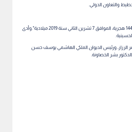
ء أعمال صيانة طريق
إرادة ملكية سامية بتعيين رئيس
استغلا
ية السبت
الديوان الملكي الهاشمي ومدير
وهمية 
مكتب جلالة الملك عضوين في
صادمة
مجلس الأمن القومي
1