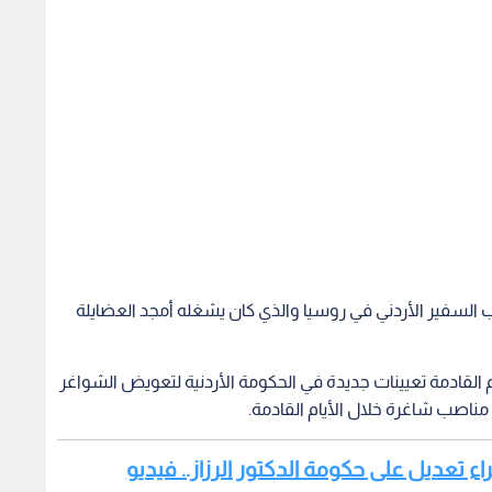
صب السفير الأردني في روسيا والذي كان يشغله أمجد العضايلة
 القادمة تعيينات جديدة في الحكومة الأردنية لتعويض الشواغر
مناصب شاغرة خلال الأيام القادمة.
جراء تعديل على حكومة الدكتور الرزاز.. فيديو
س، بالموافقة على إجراء تعديل على حكومة الدكتور عمر الرزاز،
وتاليا نص الإرادة: "نحن عبدالله الثاني ابن الحسين، ملك المملكة الأردنية الهاشمية، بمقتضى المادة (35) من الدستور،
لى تنسيب رئيس الوزراء، نأمر بما هو آت:- 1. يعين معالي الدكتور "محي الدين" شعبان توق وزيرا للتعليم العالي