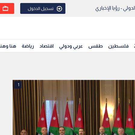
ولي - رؤيا الإخباري
تسجيل الدخول
فلسطين
طقس
عربي ودولي
اقتصاد
رياضة
هنا وهن
1