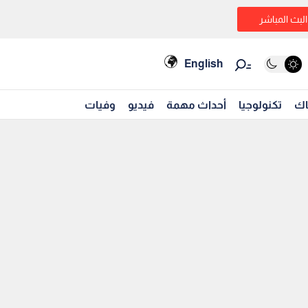
البث المباشر
English
اك
تكنولوجيا
أحداث مهمة
فيديو
وفيات