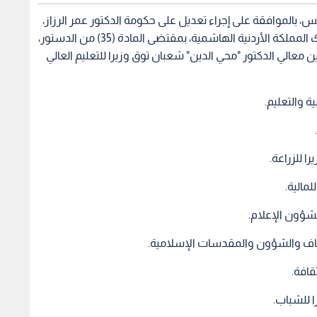
صدر عن قصرنا رغدان العامر في 10 ربيع الأول سنة 1441 هجرية، الموافق 7 تشرين الثاني سنة 2019 ميلادية".وأدى
لحسينية.
عمر الرزاز، ورئيس الديوان الملكي الهاشمي يوسف حسن
دكتور بشر الخصاونة.