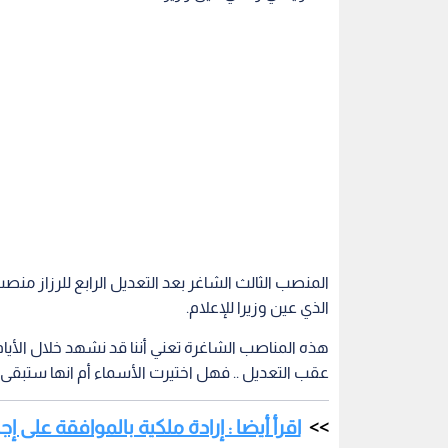
المنصب الثالث الشاغر بعد التعديل الرابع للرزاز من
الذي عين وزيرا للإعلام.
هذه المناصب الشاغرة تعني أننا قد نشهد خلال الأيام
عقب التعديل .. فهل اختيرت الأسماء أم انها ستبقى 
اقرأ أيضا : إرادة ملكية بالموافقة على إ
وكانت قد صدرت الإرادة الملكية السامية، اليوم الخمي
وبناء ع
والبحث العلمي.
2. يعين معالي الدكتور تيسير منيزل النعيمي وزيرا للتربية والتعليم.
3. يعين معالي الدكتور صالح علي الخرابشة وزيرا للبيئة.
4. يعين معالي المهندس إبراهيم صبحي الشحاحدة وزيرا للزراعة.