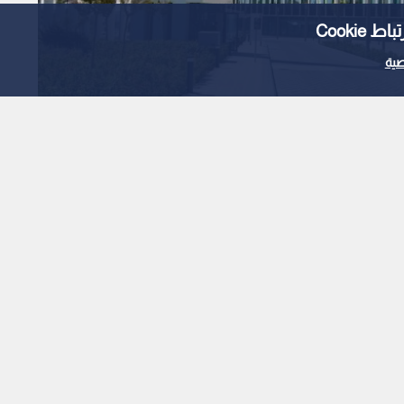
إيرادات "الحكمة للأدوية" ترتفع إلى 1.728 مليار
Cooki
ية
1
x
0:00
م بقيمة 250 مليون دولار.
ة)، المجموعة الدوائية متعددة الجنسيات، عن نتائجها المالية
الـمرحلية للنصف الأول من العام الحالي المنتهي في 30 حزيران، حيث سجلت الإيرادات نموا بنسبة 4% (3% بالعملة