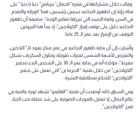
وقالت خلال مشاركتها في فقرة" الجمال" ببرنامج" دنيا يا دنيا " على
قناة رؤيا، إن لظهور التجاعيد سببين رئيسيين، هما" الوراثة والتقدم
في السن، ولغة الجسد التي نبرزها بتعابير الوجه"، مضيفة أن ظهور
التجاعيد دليل على توقف إفراز "الكولاجين"، إذ يبدأ هذا البروتين
التوقف عن الإفراز بعد عمر الـ 25 عاما.
وأشارت إلى أن بداية ظهور التجاعيد في عمر مبكر يعود للـ" التدخين،
والتعرض لأشعة الشمس لفترات طويلة، وتناول السكريات بشكل
مفرط"، مؤكدة أنه في بداية عمر الـ 30 على الشخص البدء بتحفيز
"الكولاجين" من خلال تقنية " الديرما بن" التي تعمل على تحفيز
"الكولاجين" للتحكم بمطاطية البشرة.
وفي السياق ذاته، أوضحت أن تقنية " الهايفو" تشهد ثورة عالمية في
عالم الجمال، إذ تعمل بالموجات الصوتية على شد عضلة تحت الجلد
تفرز "الكولاجين".