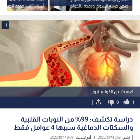
صحي خريبة السوق ورفده بالكوادر
أسرار "الشيخوخة الصحية" 
في العالم
1
تعبيرية عن الكوليسترول
0
1
دراسة تكشف: 99% من النوبات القلبية
والسكتات الدماغية سببها 4 عوامل فقط
نشر :
8:58 2025/10/14
|
آخر تحديث :
9:09 2025/10/14