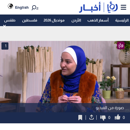
English
الرئيسية
أسعار الذهب
الأردن
مونديال 2026
فلسطين
طقس
1
صورة من الفيديو
0
0