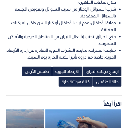
خلال ساعات الظهيرة.
شرب الـسوائل: الإكثار من شرب الـسوائل وتعويض الـجسم
بالـسوائل الـمفقودة.
حماية الأطفال: عدم ترك الأطفال أو كبار السن داخل المركبات
الـمغلقة.
منع الـحرائق: تجنب إشعال النيران في الـمناطق الحرجية والأماكن
الـمفتوحة.
متابعة النشرات: متابعة النشرات الجوية الصادرة عن إدارة الأرصاد
الجوية، خاصة مع ذروة تأثير الـكتلة الـحارة يوم السبت.
ارتفاع درجات الحرارة
الأرصاد الجوية
طقس الأردن
حالة الطقس
كتلة هوائية حارة
اقرأ أيضاً