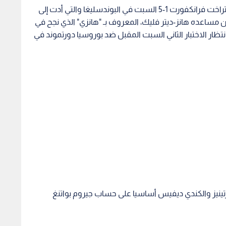
وعوض بايرن ميونيخ خسارته المدوية أمام مضيفه إينتراخت فرانكفورت 1-5 السبت في البوندسليغا والتي أدت إلى
 مساعده هانز-ديتر فليك، المعروف بـ "هانزي" الذي نجح في
 بانتظار الاختبار الثاني السبت المقبل ضد بوروسيا دورتموند في
رتينيز والكندي ديفيس أساسيا على حساب جيروم بواتنغ