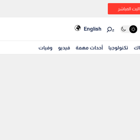
البث المباشر
English
اك
تكنولوجيا
أحداث مهمة
فيديو
وفيات