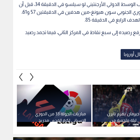
وحسم توتنهام الشوط الأول في صالحه بهدف للاعب الوسط الدولي الأرجنتيني لو سيلسو في الدقيقة 34، قبل أن
يضرب بقوة في الشوط الثاني حيث أضاف الدولي الكوري الجنوبي سون هيونغ-مين هدفين في الدقيقتين 57 و61،
دف الرابع في الدقيقة 85.
فرفع رصيده إلى سبع نقاط في المركز الثاني، فيما تجمد رصيد
ل أوروبا
يرمان يهزم بايرن
مباريات الجولة 33 من الدوري
5 مو
خ 5-4 في ليلة ملحمية من
الإسباني لكرة القدم.. مدريد
اللقب 
بطال أوروبا
وبرشلونة في مواجهات حاسمة