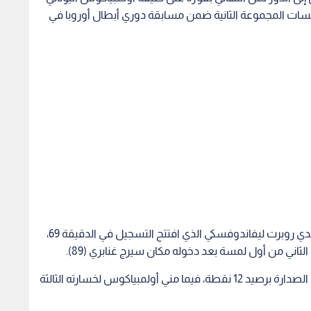
نافسات المجموعة الثانية ضمن مسابقة دوري أبطال أوروبا في
ويدين النادي البافاري بتأهله إلى مهاجمه الدولي البولندي روبرت ليفاندوفسكي الذي افتتح التسجيل في الدقيقة 69،
لثاني من أول لمسة بعد دخوله مكان سيرج غنابري (89).
وهو الفوز الرابع تواليا لبايرن ميونيخ فعزز موقعه في الصدارة برصيد 12 نقطة، فيما مني أولمبياكوس لخسارته الثالثة