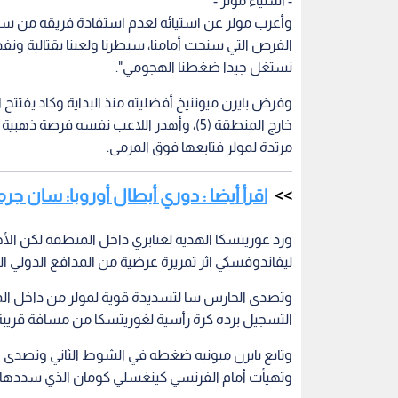
- استياء مولر -
وأعرب مولر عن استيائه لعدم استفادة فريقه من سيط
الفرص التي سنحت أمامنا، سيطرنا ولعبنا بقتالية ونفذنا
نستغل جيدا ضغطنا الهجومي".
وفرض بايرن ميوننيخ أفضليته منذ البداية وكاد يفتتح
مرتدة لمولر فتابعها فوق المرمى.
اقرأ أيضا : دوري أبطال أوروبا: سان جرما
ليفاندوفسكي اثر تمريرة عرضية من المدافع الدولي الفرن
التسجيل برده كرة رأسية لغوريتسكا من مسافة قريبة (45
وتابع بايرن ميونيه ضغطه في الشوط الثاني وتصدى 
وتهيأت أمام الفرنسي كينغسلي كومان الذي سددها قوية