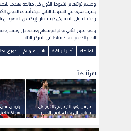
وختم الدولي الدنماركي كريستيان إريكسن المهرجان باله
وهو الفوز الثاني تواليا لتوتنهام بعد تعادل وخسارة 
النجم الاحمر عند 3 نقاط في المركز الثالث.
توتنهام
أخبار الرياضة
بايرن ميونيخ
دوري ابطا
اقرأ أيضاً
ك وأوكرانيا بعد
ميسي يقود إنتر ميامي للفوز على
باريس سان ج
ريكسن على
سينسيناتي بخماسية في الدوري
ميون
الأمريكي
ليالي دوري أ