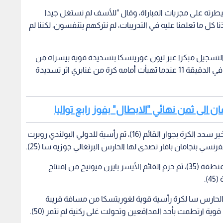
رته على مجريات المباراة، وقال "للأسف لم نستغل جيدا
 كل ما تعلمنا عليه في التدريبات، لم نتركهم يتنفسون، لكننا لم
 التسجيل مبكرا عبر ليون غوريتسكا بتسديدة قوية بيسراه من
خارج المنطقة (5)، وأهدر اللاعب نفسه فرصة ذهبية في الدقيقة 11 عندما تهيأت أمامه كرة من غنابري اثر تسديدة
ن الى ثمن نهائي "الابطال" بفوز رابع تواليا
ورد غوريتسكا الهدية لغنابري داخل المنطقة لكن الأخير سدد الكرة بجوار القائم (16)، ثم رأسية للدولي البولندي روبرت
سي بنجامان بافار تصدى لها الحارس البرتغالي جوزيه سا (25).
وتصدى الحارس سا لتسديدة قوية لمولر من داخل المنطقة (35)، ثم حرم القائم الأيسر بايرن ميونيخ من افتتاح
).
الحارس سا لكرة رأسية قوية لغوريتسكا من مسافة قريبة
 ارتطمت بأحد المداقعين وتحولت غلى ركنية لم تثمر (50).