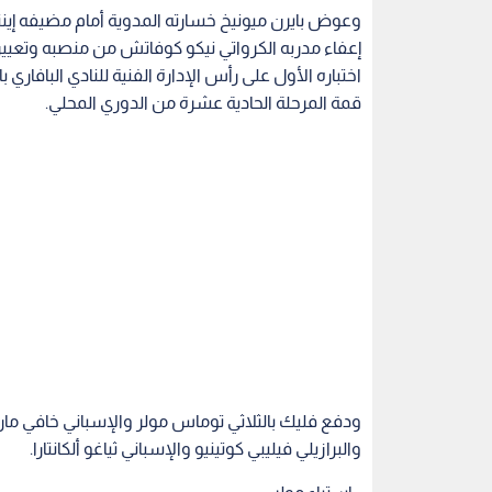
إعفاء مدربه الكرواتي نيكو كوفاتش من منصبه وتعيين
اختباره الأول على رأس الإدارة الفنية للنادي البافاري
قمة المرحلة الحادية عشرة من الدوري المحلي.
ودفع فليك بالثلاثي توماس مولر والإسباني خافي ما
والبرازيلي فيليبي كوتينيو والإسباني ثياغو ألكانتارا.