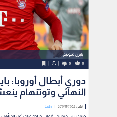
بايرن ميونيخ
0
0
دوري أبطال أوروبا: باي
النهائي وتوتنهام ينعش
نشر :
0:52 2019/11/7
|
رياضة
ضمد بايرن ميونيخ الألماني جراحه وبات أول المتأهلين