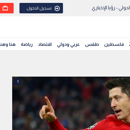
ولي - رؤيا الإخباري
تسجيل الدخول
فلسطين
طقس
عربي ودولي
اقتصاد
رياضة
هنا وهن
1