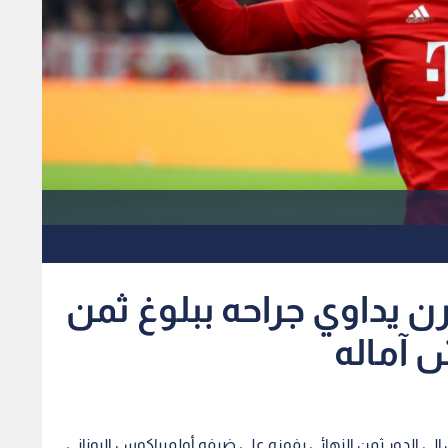
رن يداوي جراحه ببلوغ ثمن
 آماله
 إلى الدور ثمن النهائي بفوزه على ضيفه أولمبياكوس اليوناني