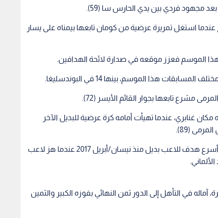
 مجهود فردي بين يدي الحارس سا (59).
 عندما استغل تمريرة عرضية من كومان تابعها بيمناه على يسار
ا الموسم فعزز موقعه في صدارة لائحة الهدافين.
مى مشرع تابعها بجوار القائم الأيسر (72).
كان غنابري، عندما تهيأت أمامه كرة عرضية للبديل الآخر
رمى (89).
وسجل بيريسيتش هدفه بعد 33 ثانية من دخوله في أسرع هدف للاعب بديل منذ نيسان/أبريل 2017 عندما هز لاعب
لألماني.
آماله في التأهل إلى الدور ثمن النهائي بفوزه الكبير والثمين