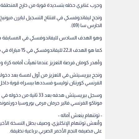
وجرب غنابري حظه بتسديدة قوية من خارج المنطقة بعد
ونجح ليفاندوفسكي في افتتاح التسجيل لبايرن ميونيخ
الحارس سا (69).
وهو الهدف السادس لليفاندوفسكي في المسابقة هذ
كما هو الهدف الـ22 لليفاندوفسكي في 15 مباراة في مختلف المسابقات هذا الموسم، بينها 14 في البوندسليغا.
وأهدر كومان فرصة التعزيز عندما تهيأت أمامه كرة والمر
ونجح بيريسيتش في التعزيز من أول لمسة بعد دخوله م
الفرنسي كورنتان توليسو فسددها بيسراه قوية داخل الم
موناكو الفرنسي فالير جرمان مرمى بوروسيا دورتموند ا
- توتنهام ينعش آماله -
وأنعش توتنهام الإنكليزي، وصيف بطل النسخة الأخيرة، 
على مضيفه النجم الأحمر الصربي برباعية نظيفة.