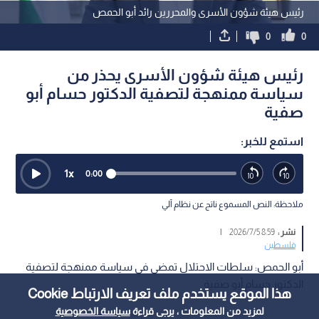
رئيس هيئة شؤون الأسرى والمحررين رائد أبو الحمص
0
0
رئيس هيئة شؤون الأسرى يحذر من
سياسة ممنهجة لتصفية الدكتور حسام أبو
صفية
استمع للخبر:
1
x
0:00
ملاحظة: النص المسموع ناتج عن نظام آلي
نشر :
8:59 2026/7/5
|
فلسطين
أبو الحمص: سلطات الاحتلال تمضي في سياسة ممنهجة لتصفية
الدكتور حسام أبو صفية
هذا الموقع يستخدم ملف تعريف الارتباط Cookie
لمزيد من المعلومات ، يرجى قراءة
سياسة الخصوصية