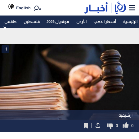
English
الرئيسية
أسعار الذهب
الأردن
مونديال 2026
فلسطين
طقس
1
ارشيفية
0
0