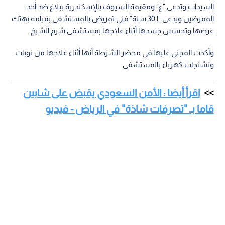
السيدات وتدعى "ع" ومقيمة السيوف بالإسكندرية ببلاغ ضد أحد
الممرضين ويدعى "إ 30 سنة" فني تمريض بالمستشفى بقيامه بهتك
عرضها وتحسس جسدها أثناء علاجها بمستشفى شرم الشيخ.
وأكدت المجني عليها في محضر الشرطة أنها أثناء علاجها من نوبات
وتشنجات كهرباء بالمستشفى.
اقرأ أيضا : الأمن السعودي يقبض على شابين
قاما بـ "تصرفات شاذة" في الرياض - فيديو