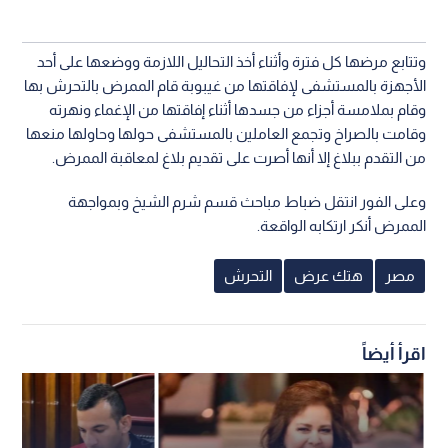
وتتابع مرضها كل فترة وأثناء أخذ التحاليل اللازمة ووضعها على أحد
الأجهزة بالمستشفى لإفاقتها من غيبوبة قام الممرض بالتحرش بها
وقام بملامسة أجزاء من جسدها أثناء إفاقتها من الإغماء ونهرته
وقامت بالصراخ وتجمع العاملين بالمستشفى حولها وحاولها منعها
من التقدم ببلاغ إلا أنها أصرت على تقديم بلاغ لمعاقبة الممرض.
وعلى الفور انتقل ضباط مباحث قسم شرم الشيخ وبمواجهة
الممرض أنكر ارتكابه الواقعة.
مصر
هتك عرض
التحرش
اقرأ أيضاً