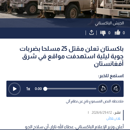
الجيش الباكستاني
0
0
باكستان تعلن مقتل 25 مسلحا بضربات
جوية ليلية استهدفت مواقع في شرق
أفغانستان
استمع للخبر:
1
x
0:00
ملاحظة: النص المسموع ناتج عن نظام آلي
نشر :
4:12 2026/6/29
|
عربي دولي
أعلن وزير الإعلام الباكستاني، عطاء الله تارار، أن سلاح الجو