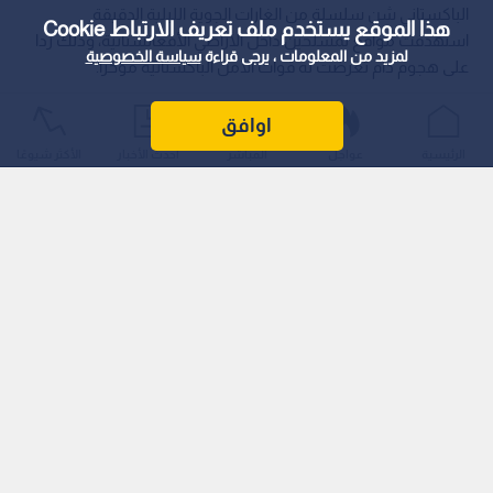
الباكستاني شن سلسلة من الغارات الجوية الليلية الدقيقة
هذا الموقع يستخدم ملف تعريف الارتباط Cookie
استهدفت مواقع لمسلحين داخل الأراضي الأفغانستانية، وذلك ردا
لمزيد من المعلومات ، يرجى قراءة
سياسة الخصوصية
على هجوم دام تعرضت له قوات الأمن الباكستانية مؤخرا.
اوافق
الرئيسية
عواجل
المباشر
أحدث الأخبار
الأكثر شيوعًا