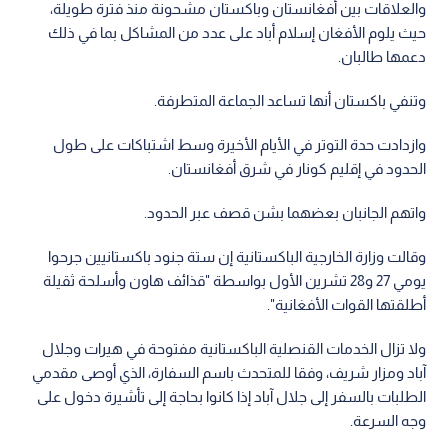
والعلاقات بين أفغانستان وباكستان مشحونة منذ فترة طويلة،
حيث يلوم الأفغان إسلام أباد على عدد من المشاكل بما في ذلك
دعمها طالبان.
وتنفي باكستان أنها تساعد الجماعة المتطرفة.
وازدادت حدة التوتر في الأيام الأخيرة وسط اشتباكات على طول
الحدود في إقليم كونار في شرق أفغانستان.
واتهم الجانبان بعضهما بشن قصف عبر الحدود.
وقالت وزارة الخارجية الباكستانية إن ستة جنود باكستانيين جرحوا
يومي 27 و28 تشرين الأول بواسطة "قذائف هاون وأسلحة ثقيلة
أطلقتها القوات الأفغانية".
ولا تزال الخدمات القنصلية الباكستانية مفتوحة في هيرات وجلال
آباد ومزار شريف، وفقا للمتحدث باسم السفارة، الذي أوصى مقدمي
الطلبات بالسفر إلى جلال آباد إذا كانوا بحاجة إلى تأشيرة دخول على
وجه السرعة.