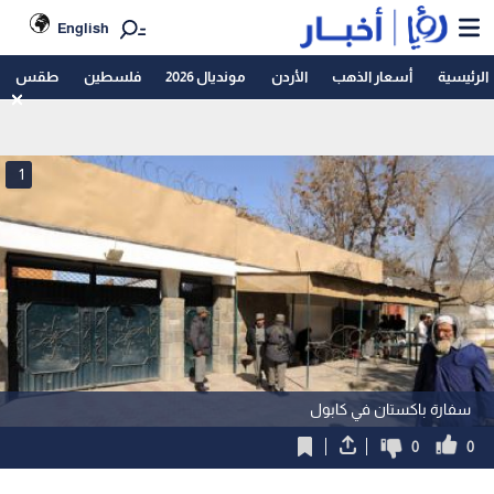
English
الرئيسية
أسعار الذهب
الأردن
مونديال 2026
فلسطين
طقس
1
سفارة باكستان في كابول
0
0