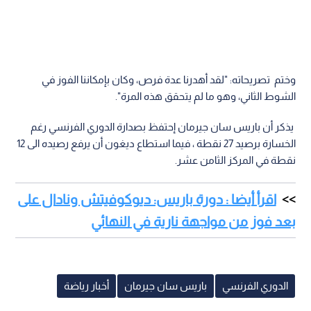
وختم تصريحاته: "لقد أهدرنا عدة فرص، وكان بإمكاننا الفوز في
الشوط الثاني، وهو ما لم يتحقق هذه المرة".
يذكر أن باريس سان جيرمان إحتفظ بصدارة الدوري الفرنسي رغم
الخسارة برصيد 27 نقطة ، فيما استطاع ديغون أن يرفع رصيده الى 12
نقطة في المركز الثامن عشر.
اقرأ أيضا : دورة باريس: ديوكوفيتش ونادال على
بعد فوز من مواجهة نارية في النهائي
الدوري الفرنسي
باريس سان جيرمان
أخبار رياضة