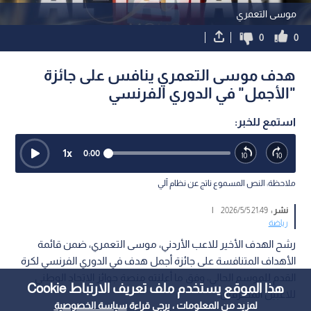
موسى التعمري
0
0
هدف موسى التعمري ينافس على جائزة
"الأجمل" في الدوري الفرنسي
استمع للخبر:
1
x
0:00
ملاحظة: النص المسموع ناتج عن نظام آلي
نشر :
21:49 2026/5/5
|
رياضة
رشح الهدف الأخير للاعب الأردني، موسى التعمري، ضمن قائمة
الأهداف المتنافسة على جائزة أجمل هدف في الدوري الفرنسي لكرة
القدم للموسم الحالي، وفق ما أعلنته منصة جوائز الاتحاد الوطني
هذا الموقع يستخدم ملف تعريف الارتباط Cookie
للاعبين المحترفين.
لمزيد من المعلومات ، يرجى قراءة
سياسة الخصوصية