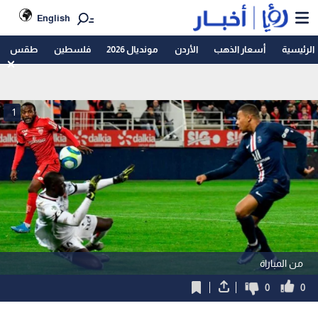
English
الرئيسية
أسعار الذهب
الأردن
مونديال 2026
فلسطين
طقس
1
من المباراة
0
0