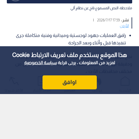
ملاحظة: النص المسموع ناتج عن نظام آلي
نشر :
17:59 2026/7/17
|
الأردن
رافق العمليات جهود لوجستية وميدانية وفنية متكاملة جرى
تنفيذها قبل وأثناء وبعد الجراحة
هذا الموقع يستخدم ملف تعريف الارتباط Cookie
نجح فريق طبي متخصص في وزارة الصحة بإجراء عمليات نوعية
لمزيد من المعلومات ، يرجى قراءة
سياسة الخصوصية
ودقيقة لزراعة دعامات دمعية بالمنظار لـ 10 أطفال قادمين من
مختلف محافظات الأردن.
اوافق
الرئيسية
عواجل
المباشر
أحدث الأخبار
الأكثر شيوعًا