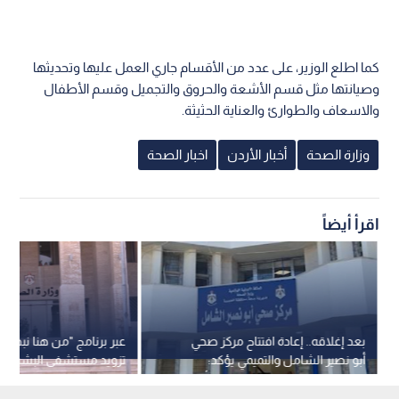
كما اطلع الوزير، على عدد من الأقسام جاري العمل عليها وتحديثها
وصيانتها مثل قسم الأشعة والحروق والتجميل وقسم الأطفال
والاسعاف والطوارئ والعناية الحثيثة.
وزارة الصحة
أخبار الأردن
اخبار الصحة
اقرأ أيضاً
بعد إغلاقه.. إعادة افتتاح مركز صحي
عبر برنامج "من هنا نبدأ"..
أبو نصير الشامل والتميمي يؤكد:
تزويد مستشفى البشير بجه
سيعمل على مدار الساعة خلال أيام
جديد لإنهاء قوائم الانتظار