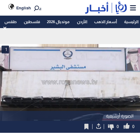
English
الرئيسية
أسعار الذهب
الأردن
مونديال 2026
فلسطين
طقس
1
الصورة أرشيفية
0
0