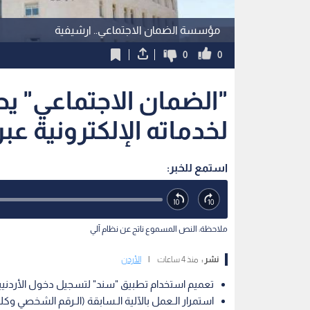
مؤسسة الضمان الاجتماعي.. ارشيفية
0
0
"الضمان الاجتماعي" يح
لخدماته الإلكترونية ع
استمع للخبر:
ملاحظة: النص المسموع ناتج عن نظام آلي
نشر :
منذ 4 ساعات
|
الأردن
تعميم استخدام تطبيق "سند" لتسجيل دخول الأردنيين 
استمرار الـعمل بالآلية الـسابقة (الـرقم الشخصي وكلم