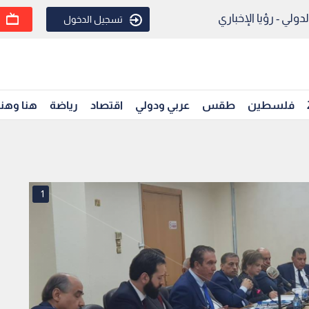
ولي - رؤيا الإخباري
تسجيل الدخول
فلسطين
طقس
عربي ودولي
اقتصاد
رياضة
هنا وهن
1