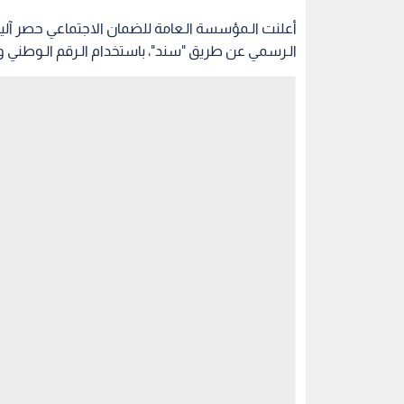
أعلنت الـمؤسسة الـعامة للضمان الاجتماعي حصر آلية
الـرسمي عن طريق "سند"، باستخدام الـرقم الـوطني وك