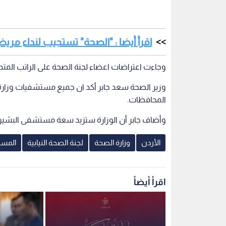
اقرأ أيضا : "الصحة" تستجيب لنداء مري
وجاءت اعتراضات اعضاء لجنة الصحة على الراتب المت
وزير الصحة سعد جابر أكد ان جميع مستشفيات وزارة ا
المحافظات.
وأضاف جابر أن الوزارة ستزيد سعة مستشفى البشير ٤٠٠ سرير، وتعمل على إنشاء مركز للأورام في مستشفى حمزة
الأردن
وزارة الصحة
لجنة الصحة النيابية
المست
اقرأ أيضاً