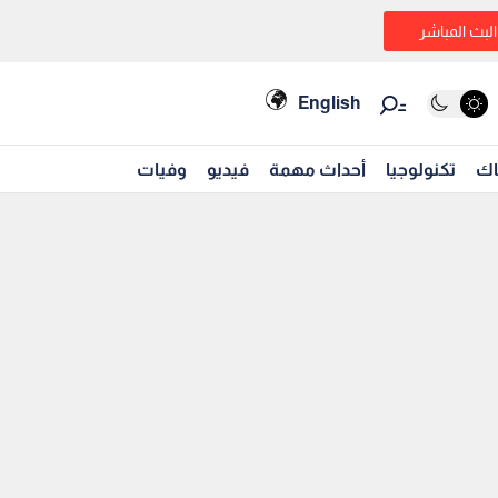
البث المباشر
English
اك
تكنولوجيا
أحداث مهمة
فيديو
وفيات