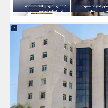
قق الفارغة بعقود
"المفرق.. عروس البادية".. ندوة
إيرادا
يل حيلة عقارية
حوارية لوزارة الثقافة في جامعة
1.728 مليار دولار بالنصف الأول
مان
"آل البيت" الأحد
1