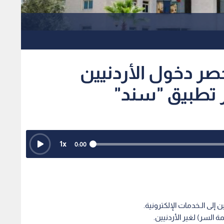
صر دخول الأردنيين
بر تطبيق "سند"
1
x
0:00
إلى الـخدمات الإلكترونية.
ة السر) لغير الأردنيين.