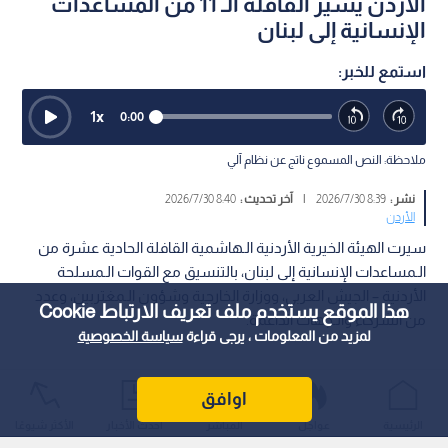
الأردن يسير القافلة الـ 11 من المساعدات
الإنسانية إلى لبنان
استمع للخبر:
1
x
0:00
ملاحظة: النص المسموع ناتج عن نظام آلي
نشر :
8:39 2026/7/30
|
آخر تحديث :
8:40 2026/7/30
الأردن
سيرت الهيئة الخيرية الأردنية الـهاشمية القافلة الحادية عشرة من
الـمساعدات الإنسانية إلى لبنان، بالتنسيق مع القوات الـمسلحة
الأردنية – الجيش العربي، ووزارة الخارجية وشؤون الـمغتربين، وعدد
هذا الموقع يستخدم ملف تعريف الارتباط Cookie
من الشركاء والـجهات الداعمة.
لمزيد من المعلومات ، يرجى قراءة
سياسة الخصوصية
اوافق
الرئيسية
عواجل
المباشر
أحدث الأخبار
الأكثر شيوعًا