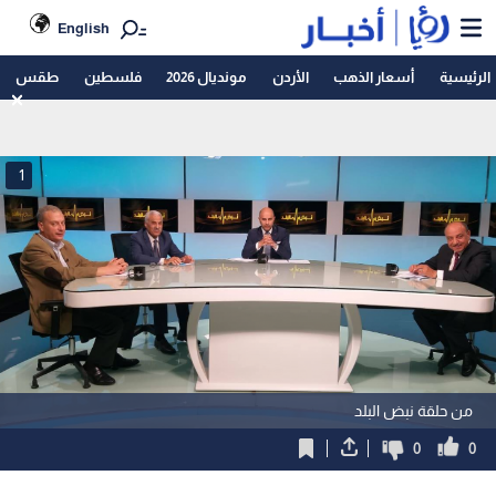
English
الرئيسية
أسعار الذهب
الأردن
مونديال 2026
فلسطين
طقس
1
من حلقة نبض البلد
0
0