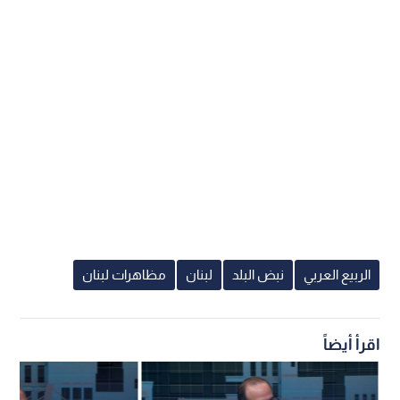
الربيع العربي
نبض البلد
لبنان
مظاهرات لبنان
اقرأ أيضاً