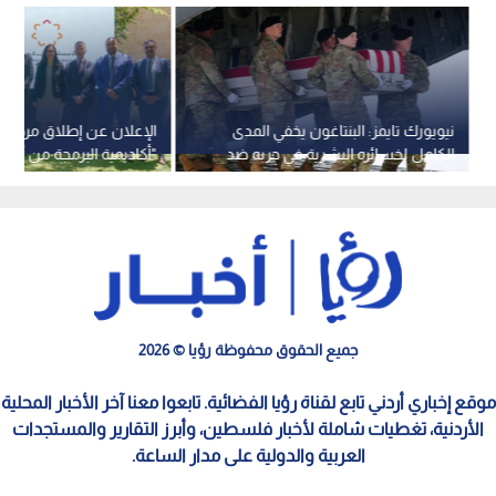
نيويورك تايمز: البنتاغون يخفي المدى
الإعلان عن إطلاق مرحلة ج
الكامل لخسائره البشرية في حربه ضد
"أكاديمية البرمجة من أورن
إيران
جميع الحقوق محفوظة رؤيا © 2026
موقع إخباري أردني تابع لقناة رؤيا الفضائية. تابعوا معنا آخر الأخبار المحلية
الأردنية، تغطيات شاملة لأخبار فلسطين، وأبرز التقارير والمستجدات
العربية والدولية على مدار الساعة.