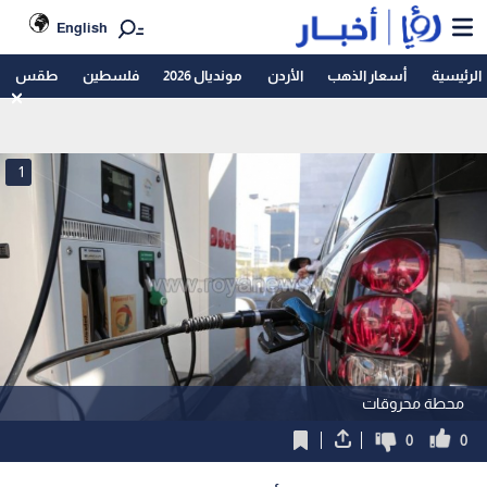
English
الرئيسية
أسعار الذهب
الأردن
مونديال 2026
فلسطين
طقس
1
محطة محروقات
0
0