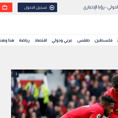
ولي - رؤيا الإخباري
تسجيل الدخول
فلسطين
طقس
عربي ودولي
اقتصاد
رياضة
هنا وهن
1