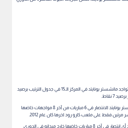
وبالنسبة لمركز الفريقين على سلم ترتيب الدوري، اذ يتواجد مانشستر يونايتد في المركز الـ15 في جدول الترتيب برصيد
وبالعودة لتاريخ مواجهات الفريقين اذ استطاع مانشستر يونايتد الانتصار في 6 مباريات من آخر 8 مواجهات خاضها
مرتين فقط على ملعب كارو رود اخرها كان عام 2012.
,وفي حالة تحصل لأول مرة، لم يحقق مانشستر يونايتد أي انتصار في آخر 8 مباريات خاضها خارج ميدانه في الدوري،