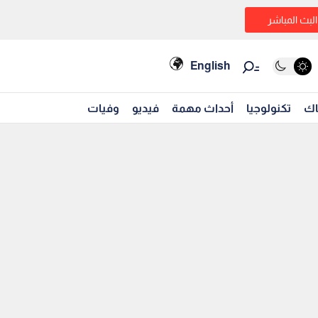
البث المباشر
English
اك
تكنولوجيا
أحداث مهمة
فيديو
وفيات