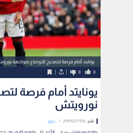
يونايتد أمام فرصة لتصحيح الاوضاع بمواجهة نورو
0
0
يونايتد أمام فرصة لتص
نورويتش
نشر :
15:10 2019/10/27
|
رياضة
يواجه نورويتش سيتي الأحد على ملعبه كارو رود، خص