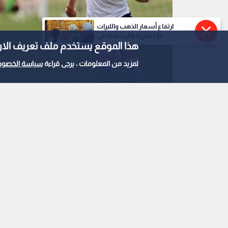
ارتفاع أسعار الذهب والليرات
الإنجليزية والرشادية في...
هذا الموقع يستخدم ملف تعريف الارتباط e
لمزيد من المعلومات ، يرجى قراءة
سياسة الخصوص
ناشئو الأردن
0
0
بفوز روسي صعب.. "نا
معسكر أنطاليا بأداء
استمع للخبر: