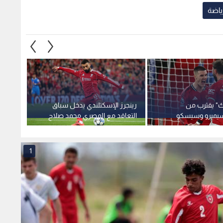
رياضة
يك" يقترب من
رينجرز الإسكتلندي يدخل سباق
مانشس
اسيميرو وسيسكو
التعاقد مع المصري محمد صلاح
تشيلسي
ياطين لإسقاط
توتنها
1