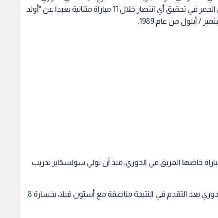
وهو أمر يتحقق للمرة الاولى منذ أن فشل الشياطين الحمر في تحقيق أي انتصار خلال 11 مباراة متتالية بعيدا عن "أولد
/ أيلول من عام 1989.
 يحقق مانشستر يونايتد سوى 4 انتصارات في 17 مباراة خاضها الفريق في الدوري، منذ أن تولي سولسكاير تدريب
ويعد مانشستر يونايتد أكثر الفرق إهدارا للنقاط في الدوري بعد التقدم في النتيجة مناصفة مع أستون فيلا، بخسارة 8