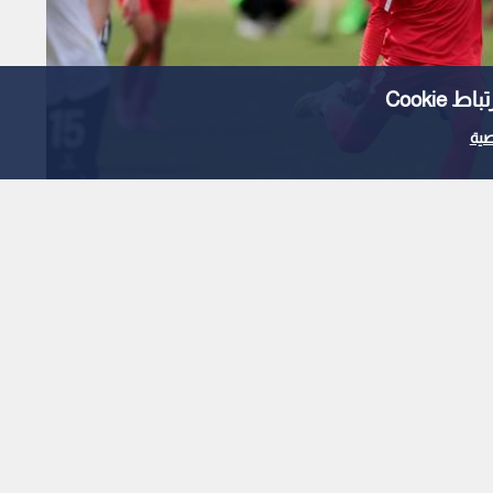
Cooki
ية
شئو الأردن" يختتمون
 مشرف