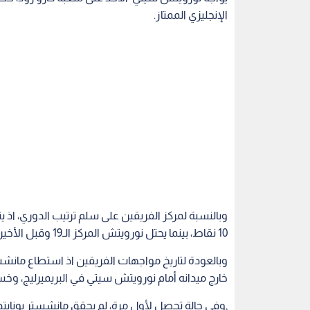
الإنجليزي الممتاز.
10 نقاط، بينما يحتل نورويتش المركز الـ19 وقبل الأخير برصيد 7 نقاط.
خارج ميدانه أمام نورويتش سيتي في البريميرليج، وخسر 