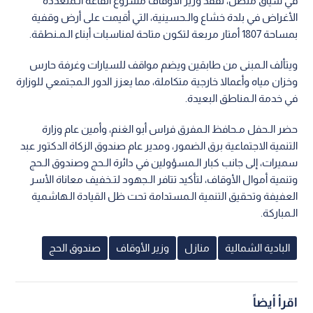
في سياق متصل، تفقد وزير الأوقاف مشروع القاعة الـمتعددة
الأغراض في بلدة خشاع والـحسينية، التي أقيمت على أرض وقفية
بمساحة 1807 أمتار مربعة لتكون متاحة لمناسبات أبناء الـمـنطقة.
ويتألف الـمبنى من طابقين ويضم مواقف للسيارات وغرفة حارس
وخزان مياه وأعمالا خارجية متكاملة، مما يعزز الدور الـمجتمعي للوزارة
في خدمة الـمناطق البعيدة.
حضر الـحفل مـحافظ الـمفرق فراس أبو الغنم، وأمين عام وزارة
التنمية الاجتماعية برق الضمور، ومدير عام صندوق الزكاة الدكتور عبد
سميرات، إلى جانب كبار الـمسؤولين في دائرة الـحج وصندوق الـحج
وتنمية أموال الأوقاف، لتأكيد تتافر الـجهود لتـخفيف معاناة الأسر
العفيفة وتحقيق التنمية الـمستدامة تحت ظل القيادة الـهاشمية
الـمباركة.
البادية الشمالية
منازل
وزير الأوقاف
صندوق الحج
اقرأ أيضاً