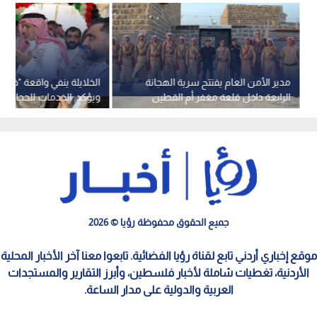
مدير الأمن العام يفتتح سرية الهجانة
الخلايلة ينفي واقعة "خذ 
الرابعة داخل قلعة مغفر أم القطين
ويؤكد: الخدمات للحجاج كا
التاريخية بعد ترميمها
بشهادة الجميع
جميع الحقوق محفوظة رؤيا © 2026
موقع إخباري أردني تابع لقناة رؤيا الفضائية. تابعوا معنا آخر الأخبار المحلية
الأردنية، تغطيات شاملة لأخبار فلسطين، وأبرز التقارير والمستجدات
العربية والدولية على مدار الساعة.