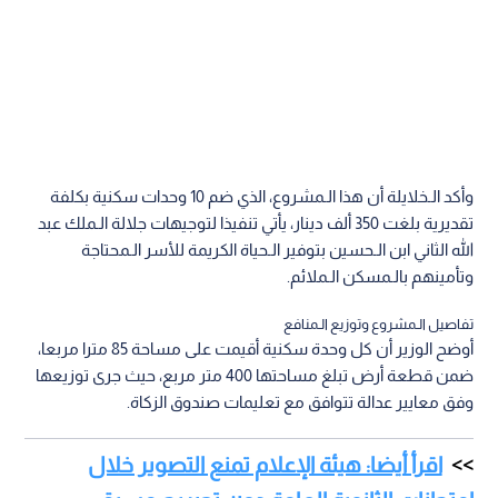
وأكد الـخلايلة أن هذا الـمشروع، الذي ضم 10 وحدات سكنية بكلفة
تقديرية بلغت 350 ألف دينار، يأتي تنفيذا لتوجيهات جلالة الـملك عبد
الله الثاني ابن الـحسين بتوفير الـحياة الكريمة للأسر الـمحتاجة
وتأمينهم بالـمسكن الـملائم.
تفاصيل الـمشروع وتوزيع الـمنافع
أوضح الوزير أن كل وحدة سكنية أقيمت على مساحة 85 مترا مربعا،
ضمن قطعة أرض تبلغ مساحتها 400 متر مربع، حيث جرى توزيعها
وفق معايير عدالة تتوافق مع تعليمات صندوق الزكاة.
اقرأ أيضا: هيئة الإعلام تمنع التصوير خلال