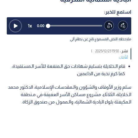
استمع للخبر:
1
x
0:00
ملاحظة: النص المسموع ناتج عن نظام آلي
نشر :
19:58 2025/12/23
|
الأردن
قام الـخلايلة بتسليم شهادات حق الـمنفعة للأسر الـمستفيدة،
كما كرم نخبة من الداعمين
سلم وزير الأوقاف والشؤون والـمقدسات الإسلامية، الدكتور محمد
الـخلايلة، الثلاثاء، مشروع مساكن الأسر العفيفة في مـنطقة
الـمكيفتة بلواء البادية الشمالية، والـممول من صندوق الزكاة.