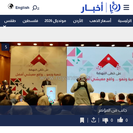
English
الرئيسية
أسعار الذهب
الأردن
مونديال 2026
فلسطين
طقس
5
جانب من المؤتمر
0
0