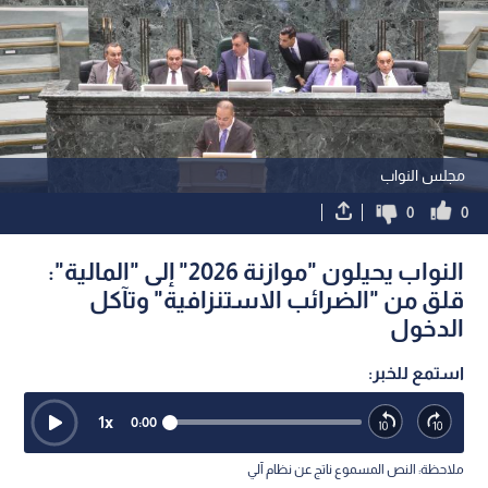
مجلس النواب
0
0
النواب يحيلون "موازنة 2026" إلى "المالية":
قلق من "الضرائب الاستنزافية" وتآكل
الدخول
استمع للخبر:
1
x
0:00
ملاحظة: النص المسموع ناتج عن نظام آلي