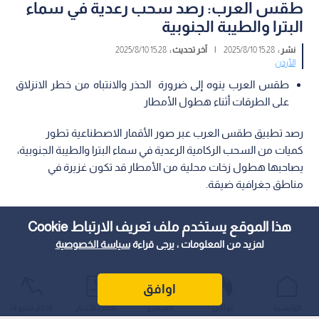
طقس العرب: رصد سحب رعدية في سماء
البترا والطيبة الجنوبية
نشر :
15:28 2025/8/10
|
آخر تحديث :
15:28 2025/8/10
الأردن
طقس العرب ينوه إلى ضرورة الحذر والانتباه من خطر الانزلاق
على الطرقات أثناء هطول الأمطار
رصد تطبيق طقس العرب عبر صور الأقمار الاصطناعية تطور
كميات من السحب الركامية الرعدية في سماء البترا والطيبة الجنوبية،
يصاحبها هطول زخات محلية من الأمطار قد تكون غزيرة في
مناطق جغرافية ضيقة.
هذا الموقع يستخدم ملف تعريف الارتباط Cookie
لمزيد من المعلومات ، يرجى قراءة
سياسة الخصوصية
اوافق
الرئيسية
عواجل
المباشر
أحدث الأخبار
الأكثر شيوعًا