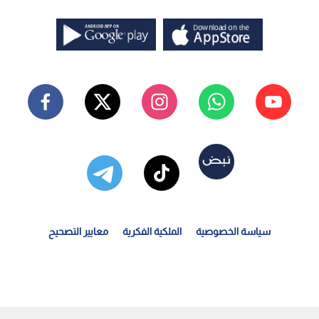
سياسة الخصوصية
الملكية الفكرية
معايير التصحيح
يتامين "د".. علاج حقيقي أم مجرد دعاية تسويقية؟