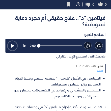
0
0
فيتامين "د".. علاج حقيقي أم مجرد دعاية
تسويقية؟
استمع للخبر:
1
x
0:00
ملاحظة: النص المسموع ناتج عن نظام آلي
نشر :
2:48 2026/8/2
|
صحة
الفيتامين في الأصل "هرمون" يصنعه الجسم، ونمط الحياة
الـمعاصر وراء انخفاض مستواياته.
التشخيص العشوائي والإفراط في الـكبسولات يدفعان نحو
تسمم الكلى وترسب الكالسيوم.
شهدت السنوات الأخيرة إدراج فيتامين "د" في وصفات علاجية