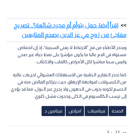
اقرأ أيضا: حمل بتوأم أم مجرد شائعة؟.. تصريح
مفاجئ من زوج مي عز الدين يصدم المتابعين
ويحذر الأطباء من فخ "الارتباط لا يعني السببية"، إذ إن انخفاض
مستواه في الدم غالبا ما يكون مؤشرا على نمط حياة غير صحي
وليس سببا مباشرا لكل الأمراض كالقلب والاكتئاب.
كما تحذر الـتقارير الـطبية من الاستهلاك العشوائي لجرعات عالية
من الـكبسولات لمواجهة الإرهاق؛ حيث يتراكم الفائض منه في
الـجسم لكونه يذوب في الـدهون ولا يخرج عبر الـبول، مما قد يؤدي
إلى ترسب الـكالسيوم في الـكلى وحدوث فشل كلوي.
الصحة
فيتامينات
امراض
فيتامين د