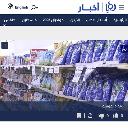
English
الرئيسية
أسعار الذهب
الأردن
مونديال 2026
فلسطين
طقس
1
مواد تموينية
0
0