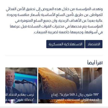
وتهدف المؤسسة من خلال هذه العروض إلى تحقيق الأمن الغذائي
للمواطن عن طريق تأمين السلع الأساسية بأسعار منافسة وجودة
عالية بعيدا عن الأهداف الربحية، وان جميع السلع المتوفرة في
المؤسسة يتم فحصها في مختبرات القوات المسلحة قبل عرضها
في أسواقها، وجميعها خاضعة لضريبة المبيعات.
الاقتصاد
الاستهلاكية العسكرية
اقرأ أيضاً
"199 مليون ريال لـ 569 مزارعا".. إيداع
ترمب يهاجم الاتحاد الأورو
الدفعة الأولى لمستحقات القمح
"حصالة نقود" وسندفعكم ث
بالسعودية