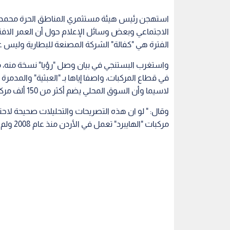
استهجن رئيس هيئة مستثمري المناطق الحرة محمد ا
الفترة هي "كفالة" الشركة المصنعة للبطارية وليس ع
واستغرب البستنجي في بيان وصل "رؤيا" نسخة منه، من
في قطاع المركبات، واصفا إياها بـ "العبثية" والمدمر
لاسيما وأن السوق المحلي يضم أكثر من 150 ألف مركبة هايبرد.
وقال: " لو ان هذه التصريحات والتحليلات صحيحة لاحت
مركبات "الهايبرد" تعمل في الأردن منذ عام 2008 ولم تشكل بطاريات "الهايبرد" ظاهرة مقلقة في السوق المحلي.