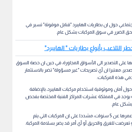
جتماعي حول ان بطاريات الهايبرد "قنابل موقوتة" تسير في
تلحق الضرر في سوق المركبات بشكل عام.
طر التلاعب بأنواع بطاريات " الهايبرد"
ا على التصدير الى الأسواق المجاورة، في حين ان حصة السوق
تصدير، معتبرا ان أي تصريحات "غير مسؤولة" تضر بالاستثمار
مي هذه المركبات.
حول أمان وموثوقية استخدام مركبات الهايبرد، بالإضافة
ه يوجد في المملكة عشرات المراكز الفنية المختصة بفحص
بشكل عام.
ونوه الى ان المناطق الحرة لا تستورد أي مركبات يزيد عمرها عن 5 سنوات، مشددا على ان المركبات التي يتم
و تعرضت للغرق والحريق أو أي أمر قد يضر بسلامة المركبة.