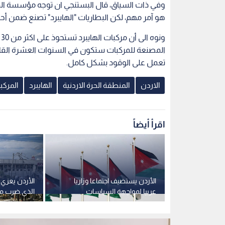
وفي ذات السياق، قال البستنجي ان توجه مؤسسة الم
هو آمر مهم، لكن البطاريات "الهايبرد" تصنع ضمن أح
و
المصنعة للمركبات ستكون في السنوات العشرة القادمة
تعمل على الوقود بشكل كامل.
الاردن
المنطقة الحرة الاردنية
الهايبرد
المركب
اقرأ أيضاً
لمتحدة يوقعان
الأردن يستضيف اجتماعا وزاريا
الأردن يعزي ا
اتيجي بقيمة
عربيا لمواجهة السياسات
الذي ضرب م
الإسرائيلية الاربعاء