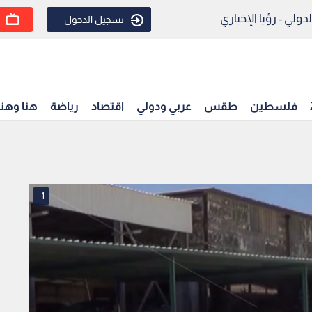
ولي - رؤيا الإخباري
تسجيل الدخول
فلسطين
طقس
عربي ودولي
اقتصاد
رياضة
هنا وهن
1