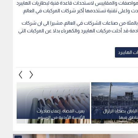
واصفات والمقاييس لاستحداث قاعدة فنية لبطاريات الهايبرد
دث واعلى تقنية تستخدمها أكبر شركات المركبات في العالم.
نوه الى أن مركبات الهايبرد تستحوذ على اكثر من 30 بالمئة من صناعات الشركات في العالم، مشيرا الى ان شركات
 قد أحلت مركبات الهايبرد والكهرباء بدلا عن المركبات التي
ات الهايبرد
ليابان بضحايا الزلزال
يعرب القضاة: إعفاء صادرات
ما الذي
ناطق فيها
الألبسة الأردنية من الرسوم
الأردني
الأمريكية يمنحها ميزة تنافسية غير
يجيب ف
مسبوقة