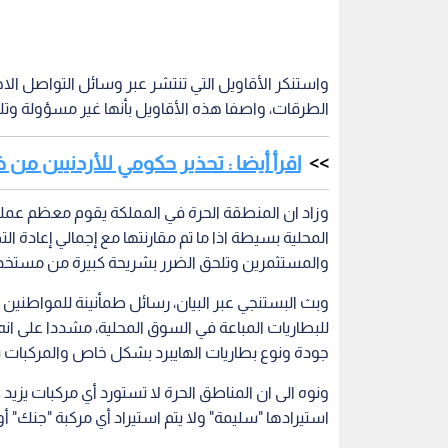
واستنكر الأقاويل التي تنتشر عبر وسائل التواصل الا
الطرقات، واصفا هذه الأقاويل بأنها غير مسؤولة و
اقرأ أيضا : تحذير حكومي للأردنيين من خ
وزاد ان المنطقة الحرة في المملكة يقوم معظم عمله
المحلية بسيطة اذا ما تم مقارنتها مع إجمالي إعادة ال
والمستثمرين وتلحق الضرر بشريحة كبيرة من مستخد
وبث البستنجي عبر البيان، رسائل طمأنينة للمواطنين 
للبطاريات المباعة في السوق المحلية، مشددا على ان
جودة ونوع بطاريات الهايبرد بشكل خاص والمركبات 
استيرادها "سليمة" ولا يتم استيراد أي مركبة "جنك" أ