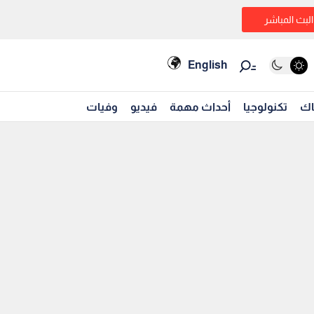
البث المباشر
English
اك
تكنولوجيا
أحداث مهمة
فيديو
وفيات