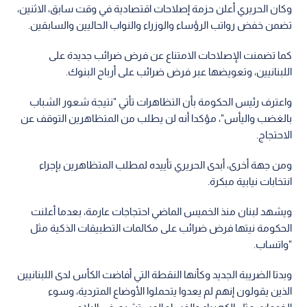
وكان الحريري أعلن حزمة إصلاحات اقتصادية في وقت سابق، الاثنين،
تضمن خفض رواتب الرؤساء والوزراء والنواب الحاليين والسابقين.
كما تضمنت الإصلاحات الامتناع عن فرض ضرائب جديدة على
اللبنانيين، وتعويضها عبر فرض ضرائب على أرباح البنوك.
واعترف رئيس الحكومة بأن التظاهرات تأتي "نتيجة شعور الشباب
بالغضب واليأس"، مؤكدا أنه لن يطلب من المتظاهرين التوقف عن
الاحتجاج.
ومن جهة أخرى، أبدى الحريري تأييده لمطلب المتظاهرين بإجراء
انتخابات نيابية مبكرة.
ويشهد لبنان منذ الخميس الماضي احتجاجات عارمة، بعدما أعلنت
الحكومة نيتها فرض ضرائب على مكالمات التطبيقات الذكية مثل
"واتساب.
وبدتا الضريبة الجديد وكأنها النقطة التي أفاضت الكأس لدى اللبنانيين
الذين يقولون إنهم لم يعدوا يتحملوا الأوضاع المتردية، وسوء