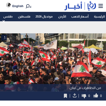
English
الرئيسية
أسعار الذهب
الأردن
مونديال 2026
فلسطين
طقس
1
من التظاهرات في لبنان
0
0