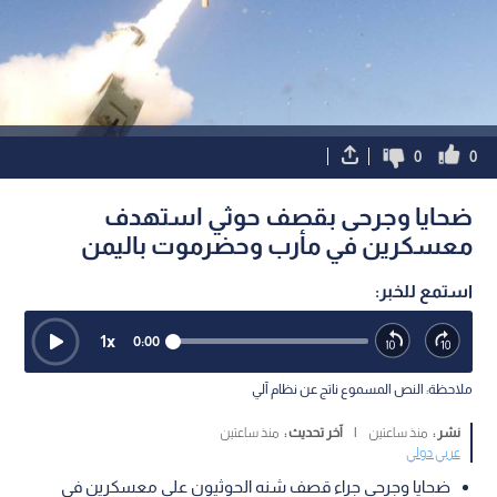
0
0
ضحايا وجرحى بقصف حوثي استهدف
معسكرين في مأرب وحضرموت باليمن
استمع للخبر:
1
x
0:00
ملاحظة: النص المسموع ناتج عن نظام آلي
نشر :
منذ ساعتين
|
آخر تحديث :
منذ ساعتين
عربي دولي
ضحايا وجرحى جراء قصف شنه الحوثيون على معسكرين في