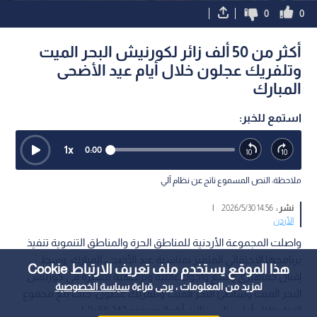
0
0
أكثر من 50 ألف زائر لكورنيش البحر الميت
وتلفريك عجلون خلال أيام عيد الأضحى
المبارك
استمع للخبر:
1
x
0:00
ملاحظة: النص المسموع ناتج عن نظام آلي
نشر :
14:56 2026/5/30
|
الأردن
واصلت المجموعة الأردنية للمناطق الحرة والمناطق التنموية تنفيذ
برنامجها الاحتفالي المتميز بمناسبة عيد الأضحى المبارك، وسط
هذا الموقع يستخدم ملف تعريف الارتباط Cookie
إقبال جماهيري واسع وأجواء عائلية وترفيهية متميزة في كورنيش
لمزيد من المعلومات ، يرجى قراءة
سياسة الخصوصية
البحر الميت وشاطئ البحر الميت وتلفريك عجلون، حيث بلغ مجموع
الزوار خلال أول وثاني وثالث أيام العيد نحو 50,342 زائرا.