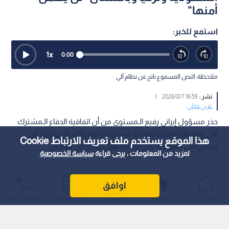
أمنها"
استمع للخبر:
1
x
0:00
ملاحظة: النص المسموع ناتج عن نظام آلي
نشر :
16:59 2026/8/7
|
عربي دولي
حذر مسؤول إيراني رفيع الـمستوى من أن اتفاقية الدفاع الـمشترك
التي وقعتها المملكة العربية السعودية مع باكستان وتركيا "لن
هذا الموقع يستخدم ملف تعريف الارتباط Cookie
تضمن أمن الـمملكة"، في أول رد فعل صادر من طهران.
لمزيد من المعلومات ، يرجى قراءة
سياسة الخصوصية
اوافق
الرئيسية
عواجل
المباشر
أحدث الأخبار
الأكثر شيوعًا