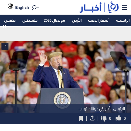
English
الرئيسية
أسعار الذهب
الأردن
مونديال 2026
فلسطين
طقس
1
الرئيس الأمريكي دونالد ترمب
0
0