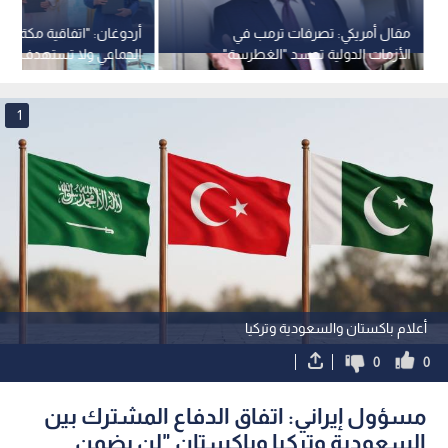
مقال أمريكي: تصرفات ترمب في
أردوغان: "اتفاقية مكة" تعز
الأزمات الدولية تجسد "الغطرسة"
الجماعي ولا تستهدف أي 
اليونانية
1
أعلام باكستان والسعودية وتركيا
0
0
مسؤول إيراني: اتفاق الدفاع المشترك بين
السعودية وتركيا وباكستان "لن يضمن