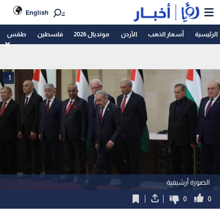
English
الرئيسية
أسعار الذهب
الأردن
مونديال 2026
فلسطين
طقس
1
الصورة أرشيفية
0
0