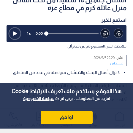
انتشال جثامين 18 شهيدا من تحت أنقاض
منزل عائلة كرم في قطاع غزة
استمع للخبر:
1
x
0:00
ملاحظة: النص المسموع ناتج عن نظام آلي
نشر :
22:20 2026/8/5
|
فلسطين
لا تزال أعمال البحث والانتشال متواصلة في عدد من المناطق
انتشلت طواقم الدفاع المدني، يوم الأربعاء، جثامين 18 شهيدا من
هذا الموقع يستخدم ملف تعريف الارتباط Cookie
تحت أنقاض منزل عائلة كرم في شارع الصناعة بقطاع غزة، فيما
لمزيد من المعلومات ، يرجى قراءة
سياسة الخصوصية
أفادت مصادر محلية بأن غالبية الضحايا من الأطفال والنساء.
اوافق
الرئيسية
عواجل
المباشر
أحدث الأخبار
الأكثر شيوعًا