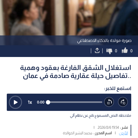
صورة مولدة بالذكاء الاصطناعي
0
0
استغلال الشقق الفارغة بعقود وهمية
..تفاصيل حيلة عقارية صادمة في عمان
استمع للخبر:
1
x
0:00
ملاحظة: النص المسموع ناتج عن نظام آلي
نشر :
19:54 2026/8/6
|
الأردن
|
اسم المحرر :
محمد البشير الخوالدة