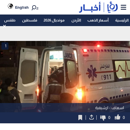
English
الرئيسية
أسعار الذهب
الأردن
مونديال 2026
فلسطين
طقس
1
اسعاف - ارشيفية
0
0