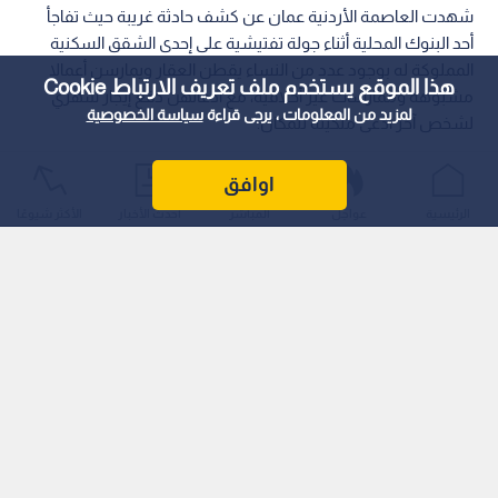
شهدت العاصمة الأردنية عمان عن كشف حادثة غريبة حيث تفاجأ
أحد البنوك المحلية أثناء جولة تفتيشية على إحدى الشقق السكنية
المملوكة له بوجود عدد من النساء يقطن العقار ويمارسن أعمالا
هذا الموقع يستخدم ملف تعريف الارتباط Cookie
مشبوهة وممارسات غير أخلاقية، مع ادعائهن دفع إيجار شهري
لمزيد من المعلومات ، يرجى قراءة
سياسة الخصوصية
لشخص آخر ادعى ملكيته للمكان.
اوافق
الرئيسية
عواجل
المباشر
أحدث الأخبار
الأكثر شيوعًا
وأشار مواطنون يقطنون في بعض المناطق عن مشاهدتهم
وملاحظتهم إلى أن هذه الظاهرة بدأت تتكرر في الآونة الأخيرة، حيث