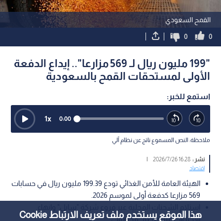
القمح السعودي
0
0
"199 مليون ريال لـ 569 مزارعا".. إيداع الدفعة
الأولى لمستحقات القمح بالسعودية
استمع للخبر:
1
x
0:00
ملاحظة: النص المسموع ناتج عن نظام آلي
نشر :
16:28 2026/7/26
|
اقتصاد
الهيئة العامة للأمن الغذائي تودع 199.39 مليون ريال في حسابات
569 مزارعا كدفعة أولى لموسم 2026.
استلام الشحنات المحلية عبر فروع شركة "سابل" وإنهاء
هذا الموقع يستخدم ملف تعريف الارتباط Cookie
الإجراءات عبر منصة "محصولي".