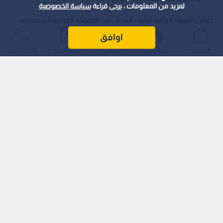
لمزيد من المعلومات ، يرجى قراءة
سياسة الخصوصية
أعلنت الهيئة العامة للأمن الغذائي في المملكة العربية السعودية
عن صرف مستحقات الدفعة الأولى لمزارعي القمح المحلي لموسم
اوافق
عام 2026، الذين أتموا توريد الكميات المخصوصة لهم عبر فروع
الرئيسية
عواجل
المباشر
أحدث الأخبار
الأكثر شيوعًا
الشركة الوطنية لإمدادات الحبوب "سابل" وأغلقوا حساباتهم
باستخدام منصة "محصولي" الإلكترونية.
وبلغ إجمالي المبالغ المودعة في الحسابات البنكية لـ 569 مزارعا نحو