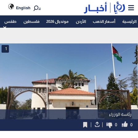
English
الرئيسية
أسعار الذهب
الأردن
مونديال 2026
فلسطين
طقس
1
رئاسة الوزراء
0
0