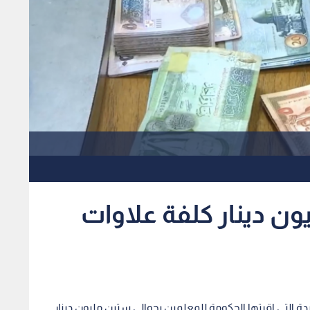
نة لـ"رؤيا": 60 مليون دينار كلفة علاوات
يدة التي اقرتها الحكومة للمعلمين بحوالي ستين مليون دينار