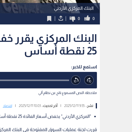
البنك المركزي الأردني
0
0
البنك المركزي يقرر خف
25 نقطة أساس
استمع للخبر:
ملاحظة: النص المسموع ناتج عن نظام آلي
نشر :
9:55 2025/12/11
|
آخر تحديث :
10:03 2025/12/11
|
اقتصاد
"المركزي الأردني" يخفض أسعار الفائدة 25 نقطة أساس.. واحتياطيات المملكة تقفز لـ 24.6 مليار دولار.
قررت لجنة عمليات السوق المفتوحة في البنك المركزي 