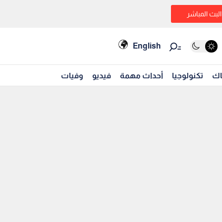
البث المباشر
English
اك
تكنولوجيا
أحداث مهمة
فيديو
وفيات