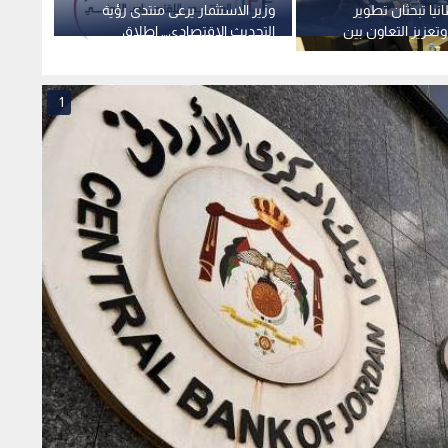
نيا تبحثان تطوير
وزير الاستثمار يرعى منتدى رؤية
البنك 
تعزيز التعاون بين
التحديث الاقتصادي… إطلاق
الإمكانات لبناء المستقبل
واستق
الدينار
1