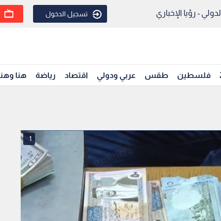
ولي - رؤيا الإخباري
تسجيل الدخول
فلسطين
طقس
عربي ودولي
اقتصاد
رياضة
هنا وهن
1