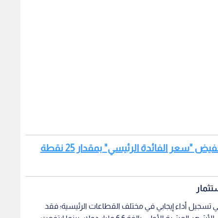
اقرأ أيضا: البنك المركزي الأردني يقرر تخفيض "سعر الفائدة الرئيسي" بمقدار 25 نقطة
تثمار
ني تسجيل أداء إيجابي في مختلف القطاعات الرئيسية؛ فقد