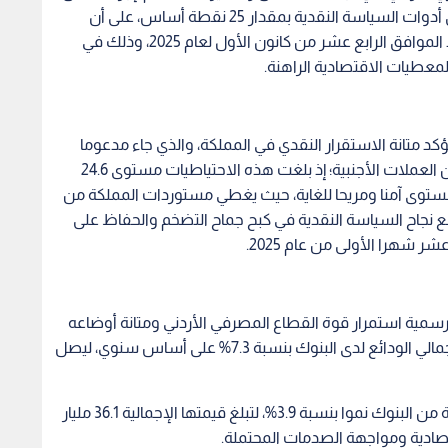
على "سعر الفائدة الرئيسي" وكافة أسعار الفائدة على أدوات السياسة النقدية بمقدار 25 نقطة أساس، على أن
يدخل هذا القرار حيز التنفيذ اعتبارا من صباح يوم الأحد الموافق الرابع عشر من كانون الأول لعام 2025، وذلك في
عطيات الاقتصادية الراهنة.
كد متانة الاستقرار النقدي في المملكة، والذي جاء مدعوما
بارتفاع ملموس في حجم احتياطيات البنك المركزي من العملات الأجنبية؛ إذ بلغت هذه الاحتياطيات مستوى 24.6
 تشرين الثاني 2025. ويعد هذا المستوى آمنا ومريحا للغاية، حيث يغطي مستوردات المملكة من
 إلى 8.8 أشهر، بالتزامن مع نجاح السياسة النقدية في كبح جماح التضخم والحفاظ على
سمية استمرار قوة القطاع المصرفي الأردني ومتانة أوضاعه
المالية، مدعوما بمستويات سيولة عالية؛ حيث ارتفع إجمالي الودائع لدى البنوك بنسبة 7.3% على أساس سنوي، ليصل
وفي المقابل، شهدت التسهيلات الائتمانية الممنوحة من البنوك نموا بنسبة 3.9%، لتبلغ قيمتها الإجمالية 36.1 مليار
قتصادية ومواجهة الصدمات المحتملة.