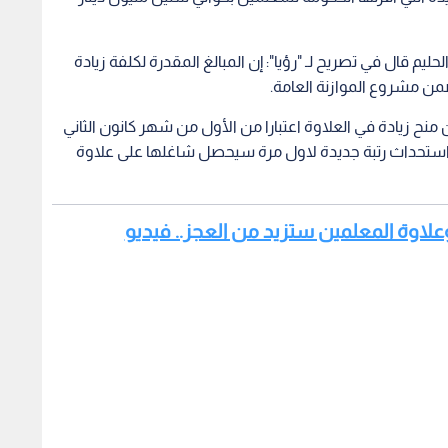
لحليم قال في تصريح لـ "رؤيا": إن المبالغ المقدرة لكلفة زيادة
من مشروع الموازنة العامة.
نح زيادة في العلاوة اعتبارا من الأول من شهر كانون الثاني
202 بنسبة تتراوح ما بين 33% الى 35% مع استحداث رتبة جديدة لاول مرة سيحصل شاغلها على علاوة
 وعلاوة المعلمين ستزيد من العجز.. فيديو