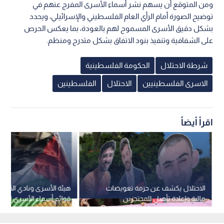
ومن المتوقع أن يسهم نشر أسماء الأسرى المفرج عنهم في
توضيح الصورة أمام الرأي العام الفلسطيني والإسرائيلي، ويحدد
بشكل دقيق الأسرى المسموح لهم بالعودة، بما يعكس الحرص
على الشفافية وتنفيذ بنود الاتفاق بشكل متدرج ومنظم.
شرطة الاحتلال
الحكومة الفلسطينية
الاسرى الفلسطينيين
الاحتلال
الفلسطينين
اقرأ أيضاً
الاحتلال يكشف عن حزمة تعويضات
هيئة الأسرى ونادي الأسير
مالية وإعادة تأهيل للمحتجزين
قوائم أسماء الأسرى المتدا
العائدين من غزة
دقيقة"