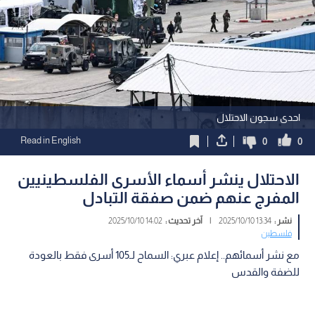
احدى سجون الاحتلال
Read in English
0
0
الاحتلال ينشر أسماء الأسرى الفلسطينيين
المفرج عنهم ضمن صفقة التبادل
نشر :
13:34 2025/10/10
|
آخر تحديث :
14:02 2025/10/10
فلسطين
مع نشر أسمائهم.. إعلام عبري: السماح لـ105 أسرى فقط بالعودة
للضفة والقدس