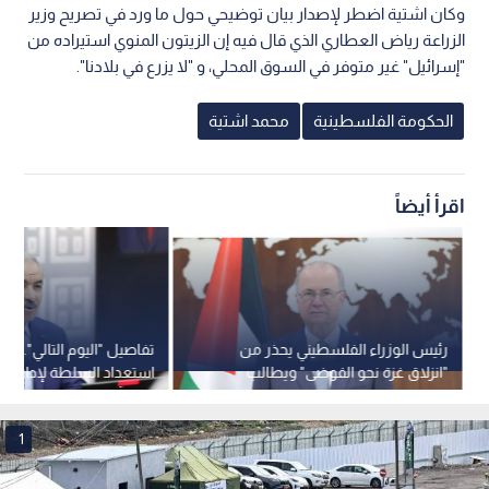
وكان اشتية اضطر لإصدار بيان توضيحي حول ما ورد في تصريح وزير
الزراعة رياض العطاري الذي قال فيه إن الزيتون المنوي استيراده من
"إسرائيل" غير متوفر في السوق المحلي، و "لا يزرع في بلادنا".
الحكومة الفلسطينية
محمد اشتية
اقرأ أيضاً
رئيس الوزراء الفلسطيني يحذر من
تفاصيل "اليوم التالي".. اش
"انزلاق غزة نحو الفوضى" ويطالب
استعداد السلطة لإدارة ر
بالإجماع الوطني لتمكين الحكومة
حول آلية الفتح
1