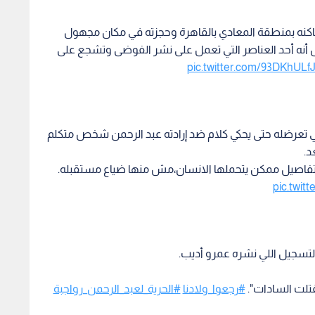
ساكنه بمنطقة المعادي بالقاهرة وحجزته في مكان مجهول
 أنه أحد العناصر التي تعمل على نشر الفوضى وتشجع على
pic.twitter.com/93DKhULf
ي تعرضله حتى يحكي كلام ضد إرادته عبد الرحمن شخص متكلم
د.
ر تفاصيل ممكن يتحملها الانسان،مش منها ضياع مستقبله.
pic.twi
التسجيل اللي نشره عمرو أديب.
 قتلت السادات".
#رجعوا_ولادنا
#الحرية_لعبد_الرحمن_رواجبة