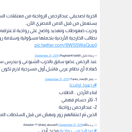
الحرية لصديقي عبدالرحمن الرواجبة من معتقلات ا
يستعمل من قبل الامن المصري الآن..
وجرت ضغوطات وتهديد واضح على رواجبة لاعترافه ب
نطالب الخارجية الأردنية بتحملها مسؤولية وسلامة رو
pic.twitter.com/BWSSWaQup0
— رغدة خليل (@RaghdahKhalil)
September 25, 2019
عبد الرحمن عضو سابق بالحزب الشيوعي و بيدرس سينم
كعادة أي نظام عربي فاشل,أول مسرحية لازم تكون "أ
— عمار (@Tanks_mec)
September 25, 2019
#رجعوا_اولادنا
ابناء الأردن .. الطلاب
1- ثائر حسام فهمي
2- عبدالرحمن رواجبة
الذين تم اعتقالهم زور وبهتان من قبل السلطات المص
— ؏ــبــدﷲ|Abdullah ?? (@abd_abuzaid1)
September 25, 2019
#عبدالرحمن_رواجبة
مخرج أردني