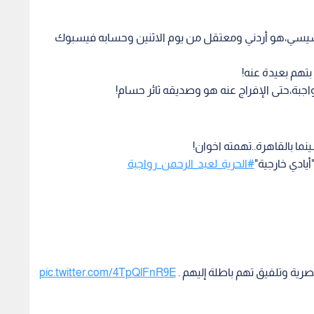
لسيسي،هو أردني ومعتقل من يوم الاثنين وحسابه فيسبوك
تهم بعيدة عنه!
اجبة،حتى الإفراج عنه هو وصديقه ثائر حسام!
ا بالقاهرة..تهمته اخوان!
يادي خارجية"
#الحرية_لعبد_الرحمن_رواجبة
رية وتلفيق تهم باطلة إليهم .
pic.twitter.com/4TpQlFnR9E