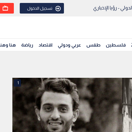
ولي - رؤيا الإخباري
تسجيل الدخول
فلسطين
طقس
عربي ودولي
اقتصاد
رياضة
هنا وهن
1