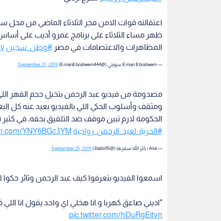
اعتقالته قوات الامن فجر الثلاثاء الماضي من محل 
ظهر مساء الثلاثاء على برنامج عمرو أديب على أساس
المظاهرات والاعتصامات في مصر.
#وطن_سجين
Jv
— Eman Ebraheem سويتي (@EmanEbraheem444)
September 25, 2019
مصدومة من فيديو عبد الرحمن بتخيل حجم القهر الل
ومثقف وأسلوب الحكي اللي بالفيديو بعيد عنه كل البع
الحكومة لازم تبين موقف ضد التلفيق بحقه، في كثي
#الحرية_لعبد_الرحمن_رواجبة
tter.com/YNY6BGc3YM
— Alia | كثر الله سفرها (@3lalilo95)
September 25, 2019
اسمعوا الفيديو بتعرفوا كيف عبد الرحمن وثائر حكوا 
"اديني صاعق كهربا و انا هخلي اي واحد يقول انا اللي
pic.twitter.com/hDuRgEitvn