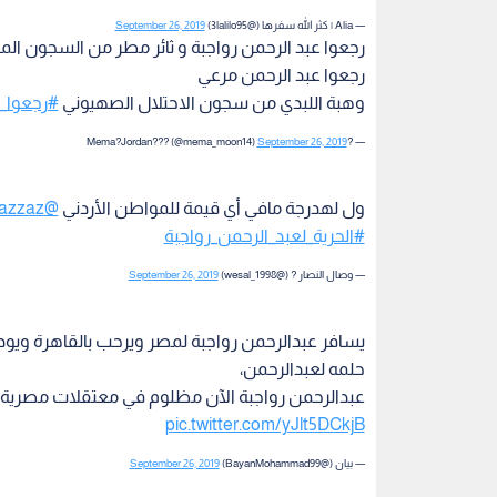
— Alia | كثر الله سفرها (@3lalilo95)
September 26, 2019
رجعوا عبد الرحمن رواجبة و ثائر مطر من السجون الم
رجعوا عبد الرحمن مرعي
وهبة اللبدي من سجون الاحتلال الصهيوني
#رجعوا_و
September 26, 2019
— ?Mema?Jordan??? (@mema_moon14)
ول لهدرجة مافي أي قيمة للمواطن الأردني
@OmarRazzaz
#الحرية_لعبد_الرحمن_رواجبة
— وصال النصار ? (@wesal_1998)
September 26, 2019
يسافر عبدالرحمن رواجبة لمصر ويرحب بالقاهرة ويود
حلمه لعبدالرحمن،
عبدالرحمن رواجبة الآن مظلوم في معتقلات مصرية
pic.twitter.com/yJlt5DCkjB
— بيان (@BayanMohammad99)
September 26, 2019