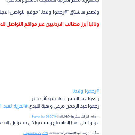
وتصدر هاشتاق "#رجعوا_ولادنا" موقع التواصل الاجتاع
وتاليا أبرز مطالب الاردنيين عبر مواقع التواصل لل
#رجعوا_ولادنا
رجعوا عبد الرحمن رواجبة و ثائر مطر.
رجعوا عبد الرحمن مرعي و هبة اللبدي.
#الحرية_لعبد_ا
— Alia | كثر الله سفرها (@3lalilo95)
September 26, 2019
غردوا على هذا الهاشتاغ ومنشنوا كل مسؤول اله دخل 
— أرنستو وشرفتوا (@mohammad_adawi)
September 25, 2019