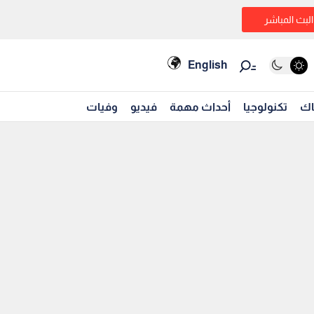
البث المباشر
English
اك
تكنولوجيا
أحداث مهمة
فيديو
وفيات