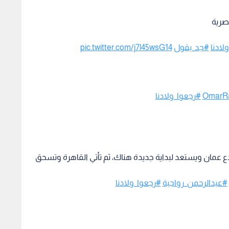
صرية
لادنا
#جد_بقول
pic.twitter.com/j7l45wsG14
#رجعوا_ولادنا
ع عمان ويستعد لبداية جديدة هناك، ثم تأتي القاهرة وتسحق
#عبدالرحمن_رواجبة
#رجعوا_ولادنا