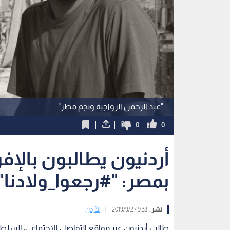
"عبد الرحمن الرواجبة ونجم مطر"
0
0
أردنيون يطالبون بالإف
بمصر: "#رجعوا_ولادنا"
نشر :
9:38 2019/9/27
|
الأردن
طالب أردنيون عبر مواقع التواصل الاجتماعي، السلطات 