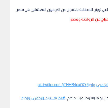
ي تويتر، للمطالبة بالافراج عن الاردنيين المعتقلين في مصر.
افراج عن الرواجبة ومطر:
لرحمن_رواجبة
pic.twitter.com/jTHHR4xuOO
او ما اله وجننوا سماهم ..
#الحرية_لعبد_الرحمن_رواجبة