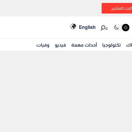
البث المباشر
English
اك
تكنولوجيا
أحداث مهمة
فيديو
وفيات