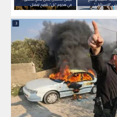
يش "الإسرائيلي"
في هجوم "تل": تلميح لمقتل
قلنديا
ثكنات بالبيرة ويعتقل
جندي بنيران صديقة
الفجر
ديا
3