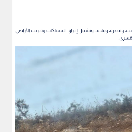
يت، وقصرة، ومادما، وتشمل إحراق الـممتلكات وتخريب الأراضي
لـقسري.