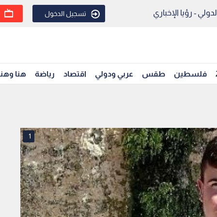
ولي - رؤيا الإخباري
تسجيل الدخول
فلسطين
طقس
عربي ودولي
اقتصاد
رياضة
هنا وهن
1