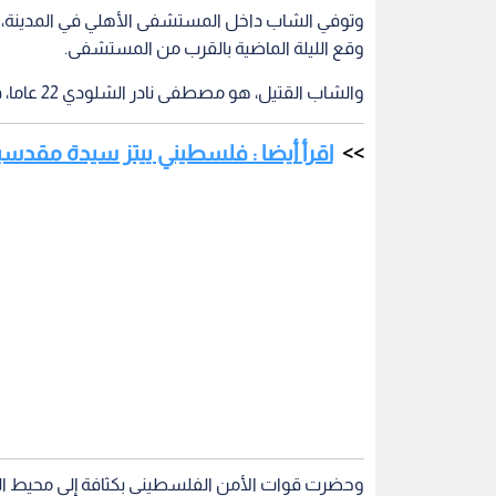
وتوفي الشاب داخل المستشفى الأهلي في المدينة، متأ
وقع الليلة الماضية بالقرب من المستشفى.
والشاب القتيل، هو مصطفى نادر الشلودي 22 عاما، قالت الشرطة إنه تعرض للطعن واصابته أودت بحياته.
اقرأ أيضا : فلسطيني ييتز سيدة مقدس
وحضرت قوات الأمن الفلسطيني بكثافة إلى محيط ا