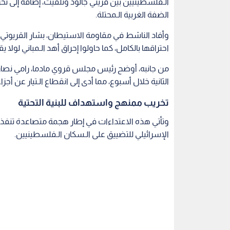
الـفلسطينيين بين قريتي جالود وتلفيت، إضافة إلى ت
الضفة الغربية الـمحتلة.
وأفاد الناشط في مقاومة الاستيطان، بشار القريوتي، ب
احتراقها بالكامل، كما حاولوا إحراق أهد الـمباني لولا ي
من جانبه، أوضح رئيس مجلس قروي مادما، رامي نصار
الثانية خلال أسبوع، مما أدى إلى انقطاع الـتيار عن أجزاء
تخريب ممنهج واستهداف للبنية التحتية
وتأتي هذه الاعتداءات في إطار هجمة متصاعدة تنفذه
الإسرائيلي للتضييق على الـسكان الـفلسطينيين.