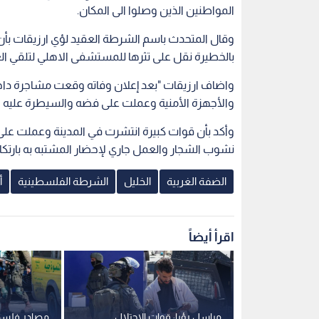
المواطنين الذين وصلوا الى المكان.
وقال المتحدث باسم الشرطة العقيد لؤي ارزيقات ب
بالخطيرة نقل على تثرها للمستشفى الاهلي لتلقي الع
واضاف ارزيقات "بعد إعلان وفاته وقعت مشاجرة دا
والأجهزة الأمنية وعملت على فضه والسيطرة عليه
وأكد بأن قوات كبيرة انتشرت في المدينة وعملت على
نشوب الشجار والعمل جاري لإحضار المشتبه به بارتك
الضفة الغربية
الخليل
الشرطة الفلسطينية
أ
اقرأ أيضاً
لضفة الغربية
مراسل رؤيا: قوات الاحتلال
مصادر فلسط