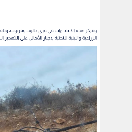
وتتركز هذه الاعتداءات في قرى جالود، وقريوت، وتلف
الـزراعية والـبنية الـتحتية لإجبار الأهالي على الـتهجير ا