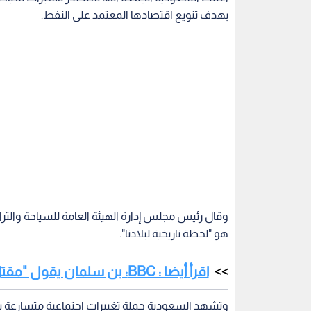
بهدف تنويع اقتصادها المعتمد على النفط.
وقال رئيس مجلس إدارة الهيئة العامة للسياحة والتر
هو "لحظة تاريخية لبلادنا".
اقرأ أيضا : BBC: بن سلمان يقول "مقتل خاشقجي خلال ولايتي يحملني المسؤولية"
وتشهد السعودية حملة تغييرات اجتماعية متسارعة ب
إعادة فتح دور السينما وإقامة فعاليات رياضية وترفي