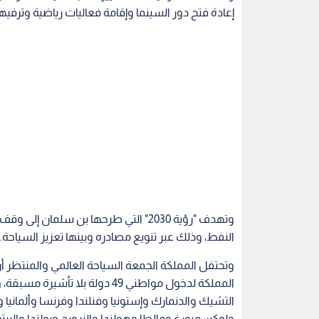
وتهدف "رؤية 2030" التي طرحها بن سلمان
النفط، وذلك عبر تنويع مصادره وبينها تعزيز السياحة.
وتحتفل المملكة الجمعة السياحة العالمي والمنتظر أ
التشيك والدنمارك وإستونيا وفنلندا وفرنسا وألمانيا وال
ولوكسمبورغ ومالطا وهولندا والنرويج وبولندا والبرت
وهي سلطنة بروناى واليابان وسنغافورة وماليزيا وكوري
هما الولايات المتحدة وكندا، ومن أستراليا مملكة أسترا
السعودية
السياحة
تأشيرة
التأشيرات
اقرأ أيضاً