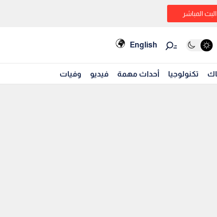
البث المباشر
English
اك
تكنولوجيا
أحداث مهمة
فيديو
وفيات