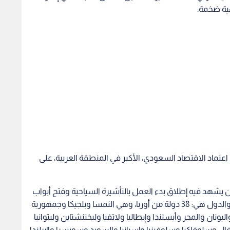
 إلى وقف اعتماد الاقتصاد السعودي، الأكبر في المنطقة العربية، على
ن يشهد فيه إطلاق بدء العمل بالتأشيرة السياحية وفتح أبواب
المملكة لدخول مواطني 49 دولة بلا تأشيرة مسبقة، والدول هي: 38 دولة من أوربا، وهي النمسا وبلجيكا وجمهورية
يونان والمجر وأيسلندا وإيطاليا ولاتفيا وليختنشتاين وليتوانيا
غال وسلوفاكيا وسلوفينيا وإسبانيا والسويد وسويسرا واإيرلندا
وموناكو وأندورا وروسيا ومونتيرو وسان مارينو وأوكرانيا وإنجلترا وبلغاريا ورومانيا وكرواتيا وقبرص، و7 دول من آسيا،
ا الجنوبية وكازاخستان والصين، ومن أمريكا الشمالية دولتان،
ليا ونيوزلندا