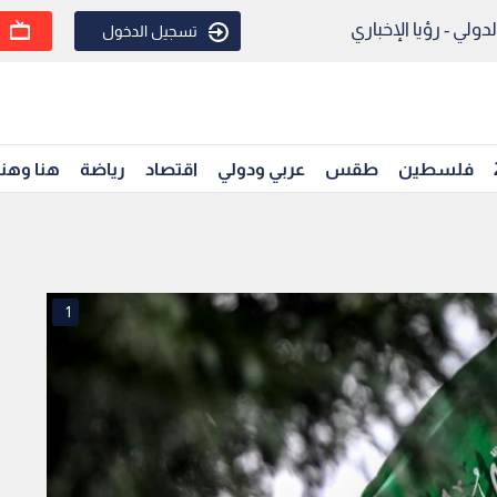
ولي - رؤيا الإخباري
تسجيل الدخول
فلسطين
طقس
عربي ودولي
اقتصاد
رياضة
هنا وهن
1