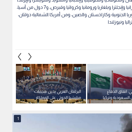
: اتفاق الدفاع
البرلمان العربي يدين هجمات
وكيل و
السعودية وتركيا
ميليشيا الحوثي على المملكة
للدبلو
ن يضمن أمنها"
العربية السعودية واليمن
توجه ل
طائفي
1