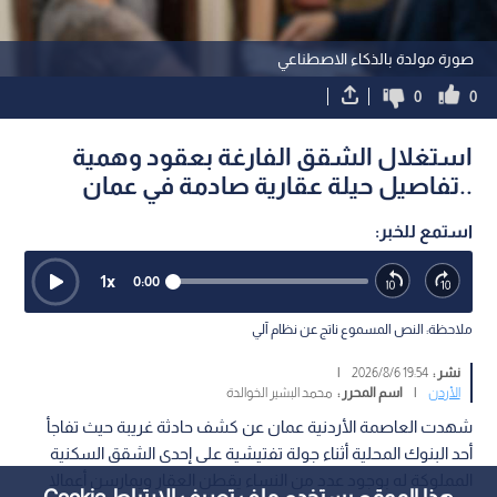
صورة مولدة بالذكاء الاصطناعي
0
0
استغلال الشقق الفارغة بعقود وهمية
..تفاصيل حيلة عقارية صادمة في عمان
استمع للخبر:
1
x
0:00
ملاحظة: النص المسموع ناتج عن نظام آلي
نشر :
19:54 2026/8/6
|
الأردن
|
اسم المحرر :
محمد البشير الخوالدة
شهدت العاصمة الأردنية عمان عن كشف حادثة غريبة حيث تفاجأ
أحد البنوك المحلية أثناء جولة تفتيشية على إحدى الشقق السكنية
المملوكة له بوجود عدد من النساء يقطن العقار ويمارسن أعمالا