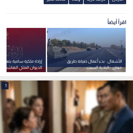
اقرأ أيضاً
الأشغال : بدء أعمال صيانة طريق
إرادة ملكية سامية بتعيين
معان - البادية السبت
الديوان الملكي الهاشمي 
جلالة الملك عضوين في 
القومي
1