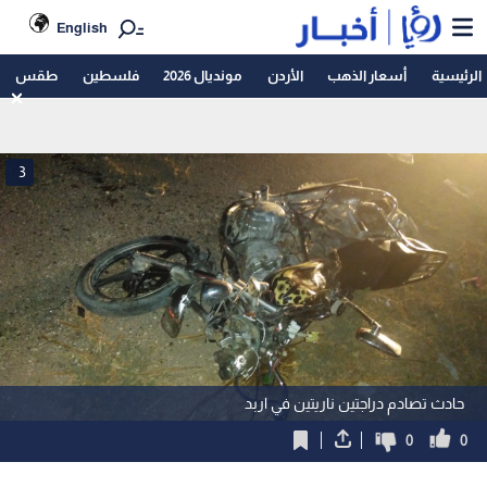
English
الرئيسية
أسعار الذهب
الأردن
مونديال 2026
فلسطين
طقس
3
حادث تصادم دراجتين ناريتين في اربد
0
0