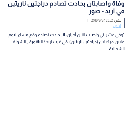
وفاة واصابتان بحادث تصادم دراجتين ناريتين
في اربد - صور
نشر :
23:52 2019/9/24
|
الأردن
توفي عشريني واصيب اثنان آخران، اثر حادث تصادم وقع مساء اليوم
مابين مركبتين (دراجتين ناريتين)، في غرب اربد / الباقورة _ الشونة
الشمالية.