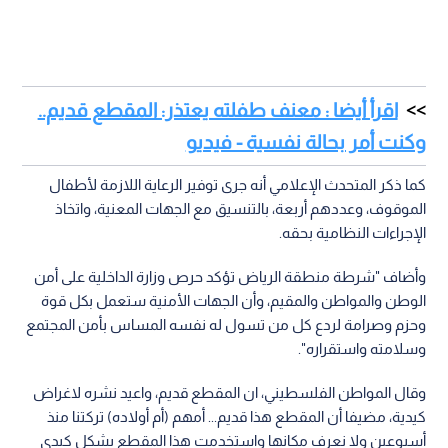
اقرأ أيضا : معنف طفلته يعتذر: المقطع قديم..
وكنت أمر بحالة نفسية - فيديو
كما ذكر المتحدث الإعلامي أنه جرى توفير الرعاية اللازمة لأطفال
الموقوف، وعددهم أربعة، بالتنسيق مع الجهات المعنية، واتخاذ
الإجراءات النظامية بحقه.
وأضاف "شرطة منطقة الرياض تؤكد حرص وزارة الداخلية على أمن
الوطن والمواطن والمقيم، وأن الجهات الأمنية ستعمل بكل قوة
وحزم وصرامة لردع كل من تسول له نفسه المساس بأمن المجتمع
وسلامته واستقراره".
وقال المواطن الفلسطيني، ان المقطع قديم، واعيد نشره لاغراض
كيدية، مضيفا أن المقطع هذا قديم... أمهم (أم أولاده) تركتنا منذ
أسبوعين ولا نعرف مكانها واستخدمت هذا المقطع بشكل كيدي