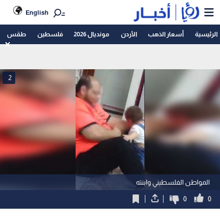
English
الرئيسية
أسعار الذهب
الأردن
مونديال 2026
فلسطين
طقس
2
المواطن الفلسطيني وابنته
0
0