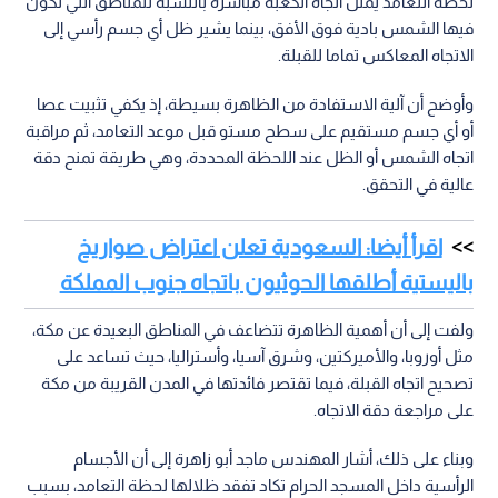
لحظة التعامد يمثل اتجاه الكعبة مباشرة بالنسبة للمناطق التي تكون
فيها الشمس بادية فوق الأفق، بينما يشير ظل أي جسم رأسي إلى
الاتجاه المعاكس تماما للقبلة.
وأوضح أن آلية الاستفادة من الظاهرة بسيطة، إذ يكفي تثبيت عصا
أو أي جسم مستقيم على سطح مستو قبل موعد التعامد، ثم مراقبة
اتجاه الشمس أو الظل عند اللحظة المحددة، وهي طريقة تمنح دقة
عالية في التحقق.
اقرأ أيضا: السعودية تعلن اعتراض صواريخ
باليستية أطلقها الحوثيون باتجاه جنوب المملكة
ولفت إلى أن أهمية الظاهرة تتضاعف في المناطق البعيدة عن مكة،
مثل أوروبا، والأميركتين، وشرق آسيا، وأستراليا، حيث تساعد على
تصحيح اتجاه القبلة، فيما تقتصر فائدتها في المدن القريبة من مكة
على مراجعة دقة الاتجاه.
وبناء على ذلك، أشار المهندس ماجد أبو زاهرة إلى أن الأجسام
الرأسية داخل المسجد الحرام تكاد تفقد ظلالها لحظة التعامد، بسبب