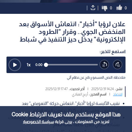
0
0
علان لرؤيا "أخبار": انتعاش الأسواق بعد
المنخفض الجوي.. وقرار "الطرود
الإلكترونية" يدخل حيز التنفيذ في شباط
استمع للخبر:
1
x
0:00
ملاحظة: النص المسموع ناتج عن نظام آلي
نشر :
14:24 2025/12/31
|
آخر تحديث :
17:47 2025/12/31
اقتصاد
|
اسم المحرر :
أريج العبادي
نقيب الألبسة لرؤيا "أخبار": انتعاش حركة "التعويض" بعد
المنخفض.. ومستوردات 2025 تجاوزت العام الماضي.
هذا الموقع يستخدم ملف تعريف الارتباط Cookie
علان لرؤيا "أخبار": موسم الشتاء "متصل" بعيد الفطر.. وتوقعات
لمزيد من المعلومات ، يرجى قراءة
سياسة الخصوصية
بنشاط شرائي خلال عطلة نهاية العام.
بدء تطبيق الرسوم الجديدة على "الطرود الإلكترونية" مطلع