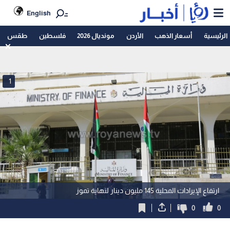
English
الرئيسية
أسعار الذهب
الأردن
مونديال 2026
فلسطين
طقس
1
ارتفاع الإيرادات المحلية 145 مليون دينار لنهاية تموز
0
0