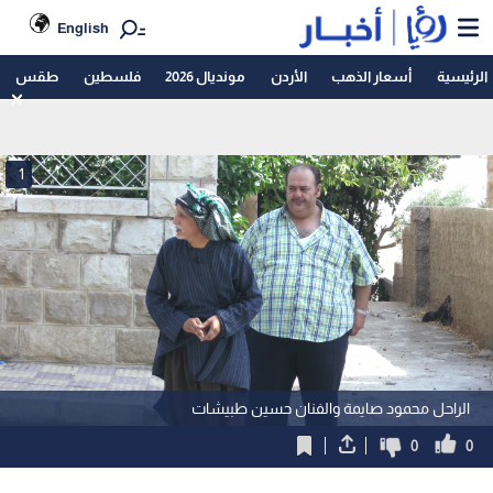
English
الرئيسية
أسعار الذهب
الأردن
مونديال 2026
فلسطين
طقس
1
الراحل محمود صايمة والفنان حسين طبيشات
0
0