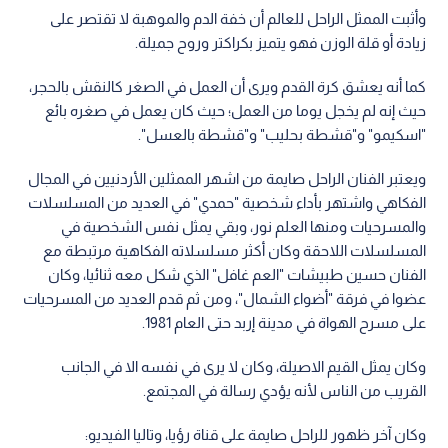
وأثبت الممثل الراحل للعالم أن خفة الدم والموهبة لا تقتصر على
زيادة أو قلة الوزن فهو يتميز بكراكتر وروح جميلة.
كما أنه يعشق كرة القدم ويرى أن العمل في الصغر كالنقش بالحجر،
حيث إنه لم يخجل يوما من العمل؛ حيث كان يعمل في صغره بائع
"اسكيمو" و"قشطة بحليب" و"قشطة بالعسل".
ويعتبر الفنان الراحل صايمة من اشهر الممثلين الأردنيين في المجال
الفكاهي واشتهر بأداء شخصية "حمدي" في العديد من المسلسلات
والمسرحيات ومنها العلم نور، وبقي يمثل نفس الشخصية في
المسلسلات اللاحقة وكان أكثر مسلسلاته الفكاهية مرتبطة مع
الفنان حسين طبيشات "العم غافل" الذي شكل معه ثنائيا، وكان
عضوا في فرقة "أضواء الشمال"، ومن ثم قدم العديد من المسرحيات
على مسرح الهواة في مدينة إربد حتى العام 1981.
وكان يمثل القيم الاصيلة، وكان لا يرى في نفسه الا في الجانب
القريب من الناس لأنه يؤدي رسالة في المجتمع.
وكان آخر ظهور للراحل صايمة على قناة رؤيا، وتاليا الفيديو: