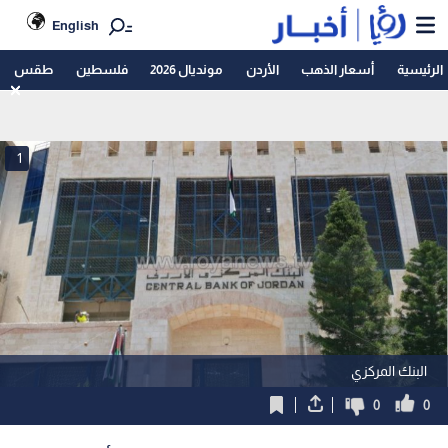
English
الرئيسية
أسعار الذهب
الأردن
مونديال 2026
فلسطين
طقس
1
البنك المركزي
0
0