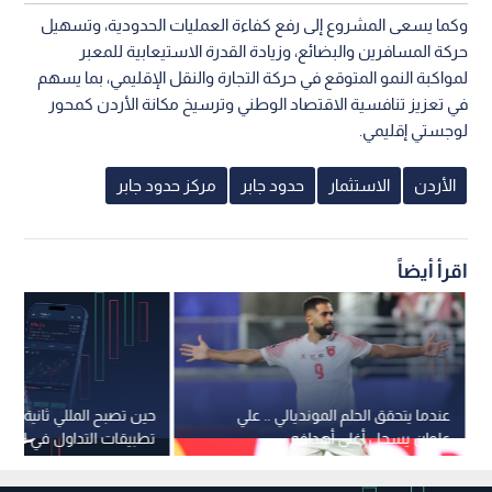
وكما يسعى المشروع إلى رفع كفاءة العمليات الحدودية، وتسهيل
حركة المسافرين والبضائع، وزيادة القدرة الاستيعابية للمعبر
لمواكبة النمو المتوقع في حركة التجارة والنقل الإقليمي، بما يسهم
في تعزيز تنافسية الاقتصاد الوطني وترسيخ مكانة الأردن كمحور
لوجستي إقليمي.
الأردن
الاستثمار
حدود جابر
مركز حدود جابر
اقرأ أيضاً
عندما يتحقق الحلم المونديالي .. علي
حين تصبح المللي ثانية فار
علوان يسجل أغلى أهدافه
تطبيقات التداول في الأرد
تقنية