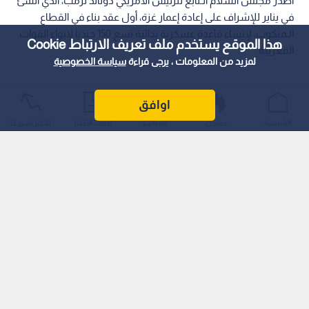
أصدر مجلس السلام الـتابع للرئيس الأمريكي دونالد ترمب، الذي أنشئ
في يناير للإشراف على إعادة إعمار غزة، أول عقد بناء في القطاع
الـمنكوب، لإنشاء قاعدة عسكرية بدائية تسع 150 جنديا لإيواء القوات
هذا الموقع يستخدم ملف تعريف الارتباط Cookie
المغربية.
لمزيد من المعلومات ، يرجى قراءة
سياسة الخصوصية
اوافق
الرئيسية
عواجل
المباشر
أحدث الأخبار
الأكثر شيوعًا
وتمت ترسية العقد — الذي لم يبرم بشكل نهائي بعد — على شركة
"آركيل الدولية" الأمريكية، لتكون المرحلة الأولى من انتشار "قوة
استقرار دولية" في القطاع.