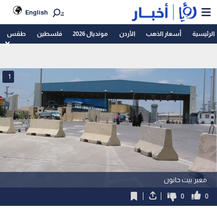
English
الرئيسية
أسعار الذهب
الأردن
مونديال 2026
فلسطين
طقس
1
معبر بيت حانون
0
0