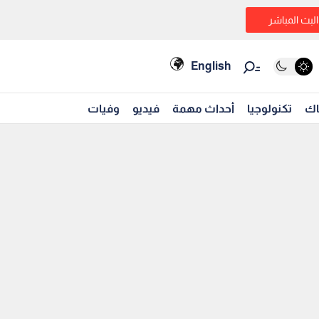
البث المباشر
English
اك
تكنولوجيا
أحداث مهمة
فيديو
وفيات