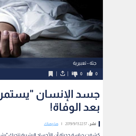
جثة - تعبيرية
0
0
جسد الإنسان "يستمر ف
بعد الوفاة!
نشر :
22:57 2019/9/13
|
هنا وهناك
كشفت دراسة حديثة أن الأجساد البشرية تتحرك "بشكل 