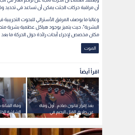
أن مراقبة حركات الجثث يمكن أن تساعد في تحديد وق
وغالبا ما يوصف المرفق الأسترالي للبحوث التجريبية في
البشرية"، حيث يتميز بوجود هياكل عظمية بشرية متحلل
مكان مخصص لإجراء أبحاث رائدة حول الحركة ما بعد ا
الموت
اقرأ أيضاً
 متهم
بعد إقرار قانون صادم.. أول وفاة
وفاة الفنانة 
ح إبستين ميتا
عن طريق القتل الرحيم في
الشاشة الخلي
أوروغواي
المرض