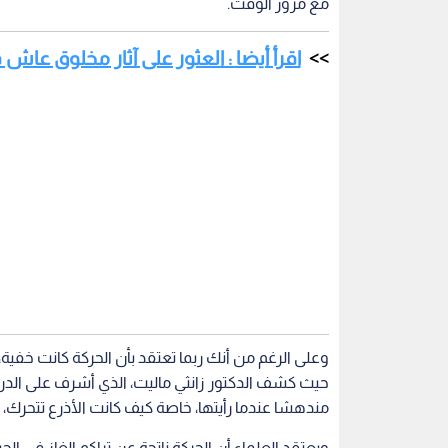
مع مرور الوقت.
اقرأ أيضا : العثور على آثار مخلوق عاش قبل 500 مليون سنة في
وعلى الرغم من أنك ربما تعتقد بأن الحركة كانت خفية، 
حيث كشف الدكتور زانثي ماليت، الذي أشرف على الدرا
مندهشا عندما رأيتها، خاصة كيف كانت الأذرع تتحرك، ك
ويعتقد العلماء أن الحركة ناتجة عن تراكم الغاز في ا