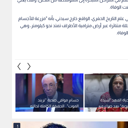
ت الوفاة.
 علم التاريخ الحفري، الواقع خارج سيدني، بأنه "مزرعة للأجسام
ة متناثرة عبر أرض مترامية الأطراف تمتد نحو كيلومتر، وهي
لوفاة.
حياة الفهد "سيدة
حسام موافي ضحية "تريند
"الطب
جية" بعد صراع مع
الموت".. الحقيقة الكاملة لحالته
وفاة 
الصحية وأبرز نصائحه لمرضى
المعدة
1