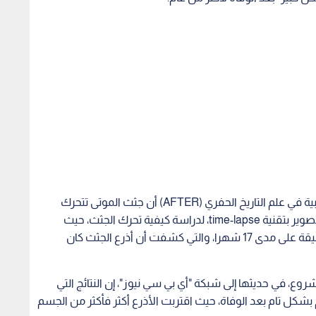
العلماء اكتشفوا في المرفق الأسترالي للبحوث التجريبية في علم التاريخ الحفري (AFTER) أن جثث الموتى تتحرك
"بشكل ملحوظ" عند تحللها، بعد وضعهم كاميرات للتصوير بتقنية time-lapse، لدراسة كيفية تحرك الجثث، حيث
صورت الكاميرات الجثث في فترات زمنية مدتها 30 دقيقة على مدى 17 شهرا، والتي كشفت أن أذرع الجثث كان
، في حديثها إلى شبكة "أي بي سي نيوز"، إن النتائج التي
شكل تام بعد الوفاة، حيث اقتربت الأذرع أكثر فأكثر من الجسم