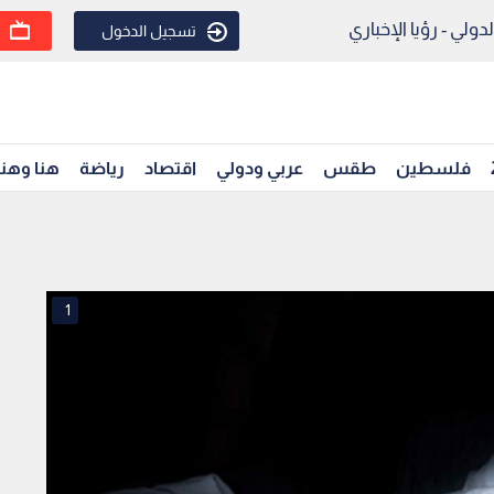
ولي - رؤيا الإخباري
تسجيل الدخول
فلسطين
طقس
عربي ودولي
اقتصاد
رياضة
هنا وهن
1