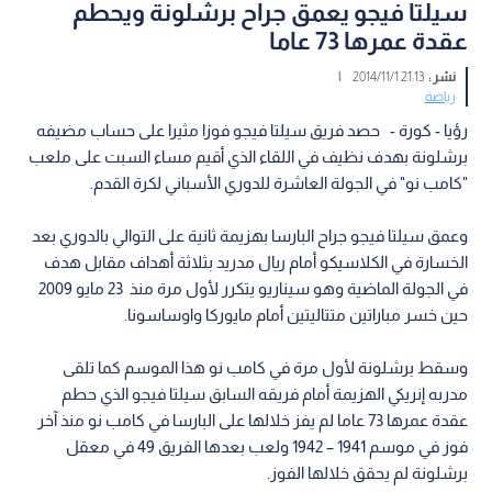
سيلتا فيجو يعمق جراح برشلونة ويحطم
عقدة عمرها 73 عاما
نشر :
21:13 2014/11/1
|
رياضة
رؤيا - كورة - حصد فريق سيلتا فيجو فوزا مثيرا على حساب مضيفه
برشلونة بهدف نظيف في اللقاء الذي أقيم مساء السبت على ملعب
"كامب نو" في الجولة العاشرة للدوري الأسباني لكرة القدم.
وعمق سيلتا فيجو جراح البارسا بهزيمة ثانية على التوالي بالدوري بعد
الخسارة في الكلاسيكو أمام ريال مدريد بثلاثة أهداف مقابل هدف
في الجولة الماضية وهو سيناريو يتكرر لأول مرة منذ 23 مايو 2009
حين خسر مباراتين متتاليتين أمام مايوركا واوساسونا.
وسقط برشلونة لأول مرة في كامب نو هذا الموسم كما تلقى
مدربه إنريكي الهزيمة أمام فريقه السابق سيلتا فيجو الذي حطم
عقدة عمرها 73 عاما لم يفز خلالها على البارسا في كامب نو منذ آخر
فوز في موسم 1941 – 1942 ولعب بعدها الفريق 49 في معقل
برشلونة لم يحقق خلالها الفوز.