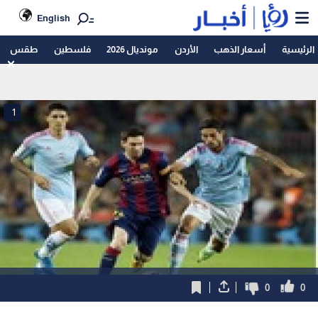
English
الرئيسية
أسعار الذهب
الأردن
مونديال 2026
فلسطين
طقس
1
0
0