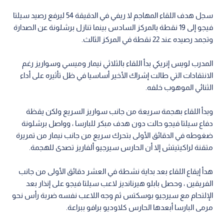
سجل هدف اللقاء المهاجم لا ريفي في الدقيقة 54 ليرفع رصيد سيلتا
فيجو إلى 19 نقطة بالمركز السادس بينما تنازل برشلونة عن الصدارة
وتجمد رصيده عند 22 نقطة في المركز الثالث.
المدرب لويس إنريكي بدأ اللقاء بالثلاثي نيمار وميسي وسواريز رغم
الانتقادات التي طالت إشراك الأخير أساسيا في ظل تأثيره على أداء
الثنائي الموهوب خلفه.
وبدأ اللقاء بهجمة سريعة من جانب سواريز السريع ولكن يقظة
دفاع سيلتا فيجو حالت دون هدف مبكر للبارسا ، وواصل برشلونة
ضغوطه في الدقائق الأولى بتحرك سريع من جانب نيمار من تمريرة
متقنة لراكيتيتش إلا أن الحارس سيرجيو ألفاريز تصدى للهجمة.
هدأ إيقاع اللقاء بعد بداية نشطة في العشر دقائق الأولى من جانب
الفريقين ، وحصل بابلو هيرنانديز لاعب سيلتا فيجو على إنذار بعد
الإلتحام مع سيرجيو بوسكتس ثم وجه اللاعب نفسه ضربة رأس نحو
مرمى البارسا أبعدها الحارس كلاوديو برافو ببراعة.