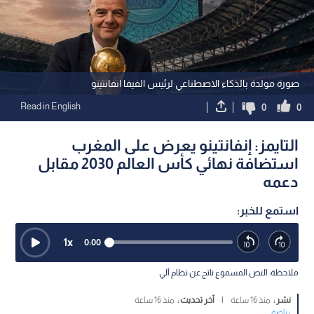
صورة مولدة بالذكاء الاصطناعي لرئيس الفيفا انفانتينو
Read in English
0
0
التايمز: إنفانتينو يعرض على المغرب
استضافة نهائي كأس العالم 2030 مقابل
دعمه
استمع للخبر:
1
x
0:00
ملاحظة: النص المسموع ناتج عن نظام آلي
نشر :
منذ 16 ساعة
|
آخر تحديث :
منذ 16 ساعة
رياضة