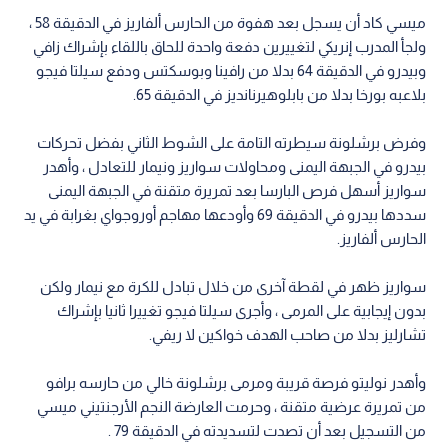
ميسي كاد أن يسجل بعد هفوة من الحارس ألفاريز في الدقيقة 58 ،
ولجأ المدرب إنريكي لتغييرين دفعة واحدة للحاق باللقاء بإشراك زافي
وبيدرو في الدقيقة 64 بدلا من رافينا وبوسكتس ودفع سيلتا فيجو
بلاعبه بورخا بدلا من بابلوهيرنانديز في الدقيقة 65.
وفرض برشلونة سيطرته التامة على الشوط الثاني بفضل تحركات
بيدرو في الجبهة اليمنى ومحاولات سواريز ونيمار للتعادل ، وأهدر
سواريز أسهل فرص البارسا بعد تمريرة متقنة في الجبهة اليمنى
سددها بيدرو في الدقيقة 69 وأودعها مهاجم أوروجواي بغرابة في يد
الحارس ألفاريز.
سواريز ظهر في لقطة آخرى من خلال تبادل للكرة مع نيمار ولكن
بدون إيجابية على المرمى ، وأجرى سيلتا فيجو تغييرا ثانيا بإشراك
تشارليز بدلا من صاحب الهدف خواكين لا ريفي.
وأهدر نوليتو فرصة قريبة ومرمى برشلونة خالي من حارسه برافو
من تمريرة عرضية متقنة ، وحرمت العارضة النجم الأرجنتيني ميسي
من التسجيل بعد أن تصدت لتسديدته في الدقيقة 79 .