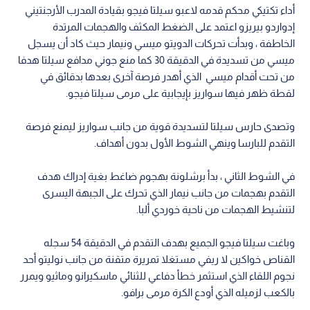
أداء تكتيكي محكم قدمه لاعبو سيلتا فيجو بقيادة المدرب الأرجنتيني
إدواردو بيريزو اعتمد على الضغط المكثف والهجمات المرتدة
الخاطفة ، وبدأت تحركات الدويتو ميسي ونيمار حيث كاد أن يسجل
ميسي من تسديدة في الدقيقة 30 كما منع جوني مدافع سيلتا هدفا
من تحت أقدام ميسي الذي أهدر فرصة آخرى بعدها بدقائق في
لقطة ظهر فيها سواريز بإيجابية على مرمى سيلتا فيجو.
وتصدى حارس سيلتا لتسديدة قوية من جانب سواريز ليمنع فرصة
التقدم للبارسا وينهي الشوط الأول بدون أهداف.
في الشوط الثاني ، بدأ برشلونة بهجوم ضاغط بغية إدراك هدف
التقدم بهجمات من جانب نيمار الذي تحرك على الجبهة اليسرى
لتنشيط الهجمات من ناحية خوردي ألبا.
وباغت سيلتا فيجو الجميع بهدف التقدم في الدقيقة 54 سجله
القناص خواكين لا ريفي مستغلا تمريرة متقنة من جانب نوليتو أحد
نجوم اللقاء الذي استثمر خطأ دفاعي للثنائي ماسكيرانو وماثيو ويمرر
بالكعب لزميله الذي أودع الكرة مرمى برافو.