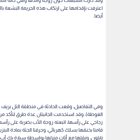
وقد دارت الشبهات حول زوجة والدها وهي خالة المغ
اعترفت بإقدامها على ارتكاب هذه الجريمة البشعة ب
أيضا.
وفي التفاصيل، وقعت الحادثة في منطقة التل بريف 
الغوطة)، وقد استخدمت الجانيتان عدة طرق لتأكد من 
زجاجي على رأسها، اتبعته زوجة الأب بضربة على رأسه
قامتا بخنقها بسلك كهربائي، وحرقتا الجثة بمادة الب
نايلون، ونقلها مع أثاث منزلها بواسطة سيارة بك آب م