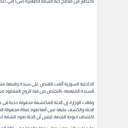
باختصار أبرز ملامح جثة الشابة الصغيرة (س) التي أ
الداخلية السورية ألقت القبض على سيدة وابنتها، مت
السيدة المتهمة- بالتخلص من ابنة الزوج المفقود م
وقالت الوزارة، إن الجثة المكتشفة مدفونة حديثا في 
الجثة والكشف عليها، تبين أنها تعود لفتاة مجهولة ا
اكتشاف خيوط القصة، ليتبين أن الجثة تعود للشابة (س.