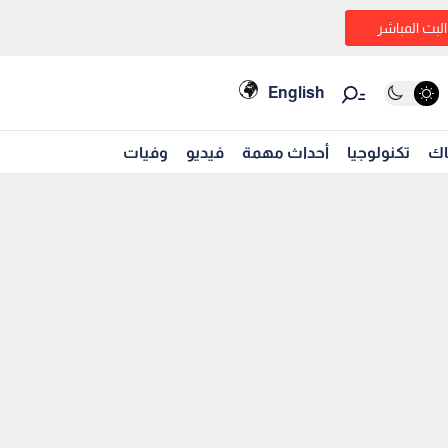
البث المباشر
English
اك
تكنولوجيا
أحداث مهمة
فيديو
وفيات