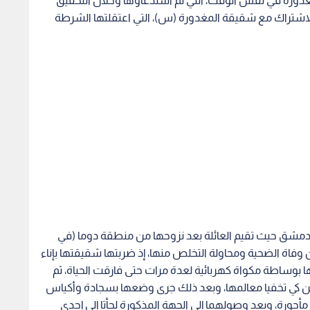
دورة في نفس الوقت، التي تم استدعاؤها وخلال التحقيق
الاشتراك مع شقيقة المغدورة (س)، التي اعتقلتها الشرطة
دمشق حيث تقيم العائلة بعد نزوحها من منطقة دوما (في
وفاة الضحية ومحاولة التخلص منها، إذ ضربتها شقيقتها بإناء
ا بوساطة مكواة كهربائية لعدة مرات حتى فارقت الحياة، ثم
نزين كي تخفيا معالمها، وبعد ذلك جرى وضعها بسجادة وأكياس
أجورة، وبعد وصولهما إلى الجهة المذكورة لجأتا إلى إحدى