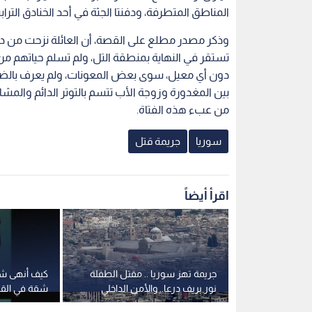
المناطق المتطرفة، ودفنتا الجثة في أحد الخنادق التراب
وذكر مصدر مطلع على القصة، أن العائلة نزحت من
تستقر في النهاية بمنطقة التل، ولم تسلم حياتهم من 
دون أي معيل، سوى بعض المعونات، ولم يعرف بالضبط
بين المغدورة وزوجة الأب تتسم بالتوتر الدائم والمش
من عبء هذه الفتاة.
سوريا
جريمة قتل
اقرأ أيضاً
 قضية مقتل
جريمة تهز سوريا .. مقتل الطفلة
كيف أنهى شا
 والوقفة
نور بريف درعا.. والأمن الداخلي
شقة في القا
اغب في سوريا
يكشف الجناة