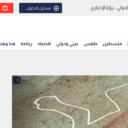
ولي - رؤيا الإخباري
تسجيل الدخول
فلسطين
طقس
عربي ودولي
اقتصاد
رياضة
هنا وهن
1