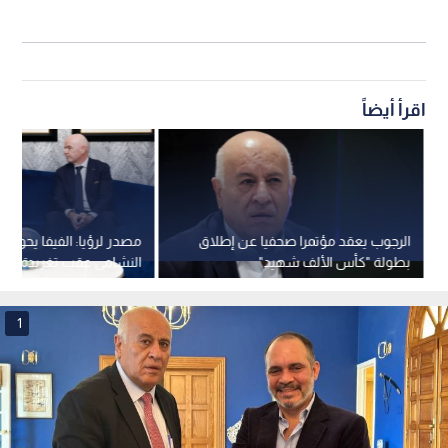
اقرأ أيضاً
الرجوب يعقد مؤتمرا صحفيا عن إطلاق
مصدر لرؤيا: الفيفا يحول
بطولة "كأس الألف شهيد"
النشامى عقب تغريدة الأم
1